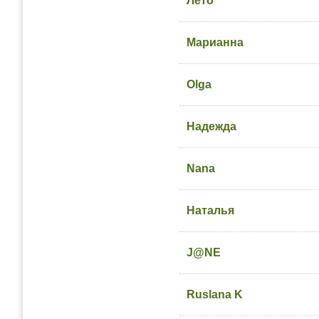
Лето
Марианна
Olga
Надежда
Nana
Наталья
J@NE
Ruslana K