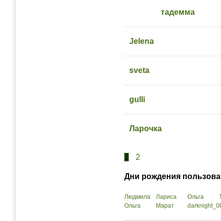
тадемма
Jelena
sveta
gulli
Ларочка
1
2
Дни рождения пользова
Людмила
Лариса
Ольга
Ольга
Марат
darknight_0