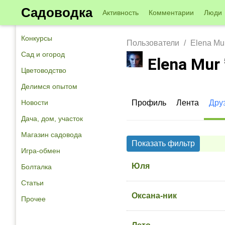
Садоводка
Активность
Комментарии
Люди
Конкурсы
Пользователи
Elena Mu
Сад и огород
Elena Mur
Цветоводство
Делимся опытом
Новости
Профиль
Лента
Дру
Дача, дом, участок
Магазин садовода
Показать фильтр
Игра-обмен
Юля
Болталка
Статьи
Оксана-ник
Прочее