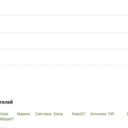
телей
Tonka
Марина
Светлана
Elena
Nata327
Антонина
FiFi
880
gal57