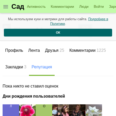
Сад
Активность
Комментарии
Люди
Войти
Зар
Мы используем куки и метрики для работы сайта.
Подробнее в
Пользователи
Elena Mur
Политике
.
93
Elena Mur
0
5 лет назад
ОК
Рейтинг
Репутация
Профиль
Лента
Друзья
25
Комментарии
1225
Закладки
3
Репутация
Пока никто не ставил оценок
Дни рождения пользователей