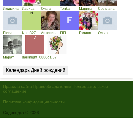
Людмила
Лариса
Ольга
Tonka
Марина
Светлана
Elena
Nata327
Антонина
FiFi
Галина
Ольга
Марат
darknight_0880
gal57
Календарь Дней рождений
Правила сайта
Правообладателям
Пользовательское
соглашение
Политика конфиденциальности
Садоводка © 2026