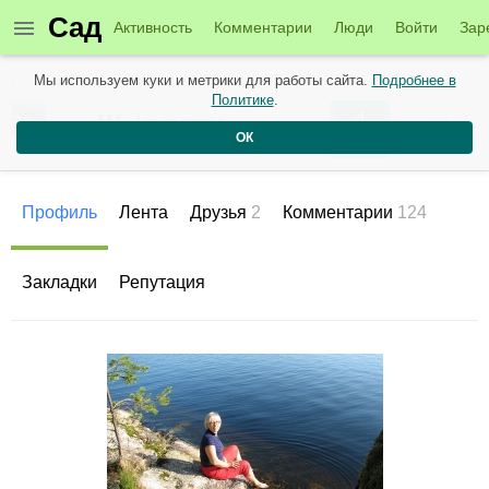
Сад
Активность
Комментарии
Люди
Войти
Зар
Мы используем куки и метрики для работы сайта.
Подробнее в
Пользователи
Политике
.
4
gulli
+1
4 года назад
ОК
Рейтинг
Репутация
Профиль
Лента
Друзья
2
Комментарии
124
Закладки
Репутация