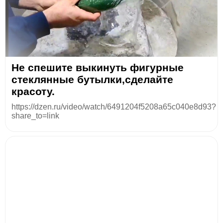
Не спешите выкинуть фигурные
стеклянные бутылки,сделайте
красоту.
https://dzen.ru/video/watch/6491204f5208a65c040e8d93?
share_to=link