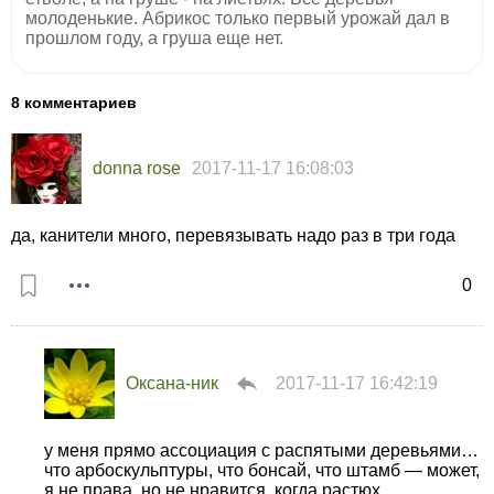
молоденькие. Абрикос только первый урожай дал в
прошлом году, а груша еще нет.
8 комментариев
donna rose
2017-11-17 16:08:03
да, канители много, перевязывать надо раз в три года
0
Оксана-ник
2017-11-17 16:42:19
у меня прямо ассоциация с распятыми деревьями…
что арбоскульптуры, что бонсай, что штамб — может,
я не права, но не нравится, когда растюх