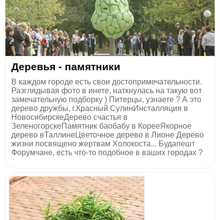
Деревья - памятники
В каждом городе есть свои достопримечательности.
Разглядывая фото в инете, наткнулась на такую вот
замечательную подборку ) Питерцы, узнаете ? А это
дерево дружбы, г.Красный СулинИнсталляция в
НовосибирскеДерево счастья в
ЗеленогорскеПамятник баобабу в КорееЯкорное
дерево вТаллинеЦветочное дерево в Лионе Дерево
жизни посвящено жертвам Холокоста... Будапешт
Форумчане, есть что-то подобное в ваших городах ?