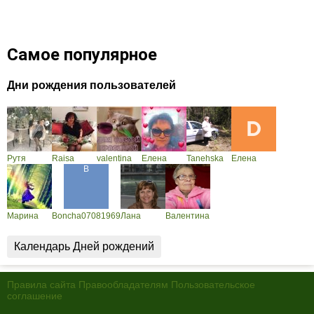
Самое популярное
Дни рождения пользователей
Рутя
Raisa
valentina
Елена
Tanehska
Елена
Марина
Boncha07081969
Лана
Валентина
Календарь Дней рождений
Правила сайта
Правообладателям
Пользовательское
соглашение