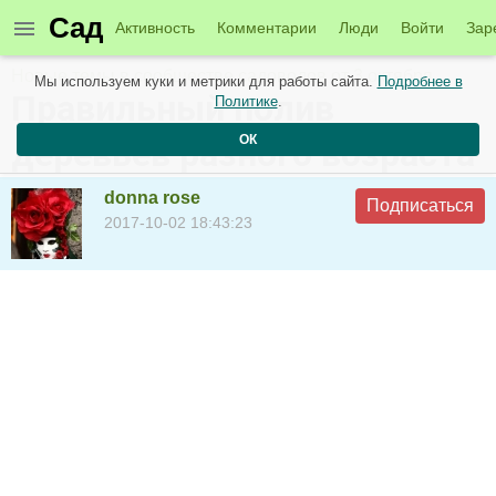
Сад
Активность
Комментарии
Люди
Войти
Зар
Новые темы в сообществе садоводов от 3 октября
Мы используем куки и метрики для работы сайта.
Подробнее в
Правильный полив
Политике
.
ОК
деревьев разного возраста
donna rose
Подписаться
2017-10-02 18:43:23