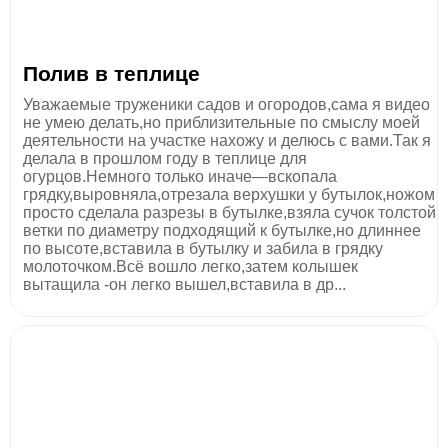
Полив в теплице
Уважаемые труженики садов и огородов,сама я видео
не умею делать,но приблизительные по смыслу моей
деятельности на участке нахожу и делюсь с вами.Так я
делала в прошлом году в теплице для
огурцов.Немного только иначе—вскопала
грядку,выровняла,отрезала верхушки у бутылок,ножом
просто сделала разрезы в бутылке,взяла сучок толстой
ветки по диаметру подходящий к бутылке,но длиннее
по высоте,вставила в бутылку и забила в грядку
молоточком.Всё вошло легко,затем колышек
вытащила -он легко вышел,вставила в др...