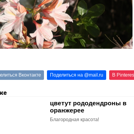
елиться Вконтакте
Поделиться на
@
mail.ru
В Pinteres
же
цветут рододендроны в
оранжерее
Благородная красота!