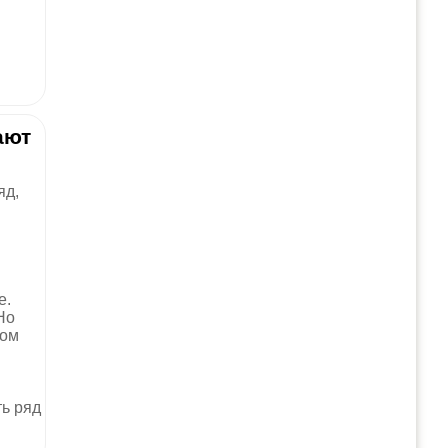
ают
яд,
е.
Но
том
ть ряд