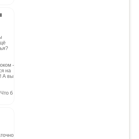
ы
ы
ещё
вья?
оком -
ся на
! А вы
 Что б
аточно