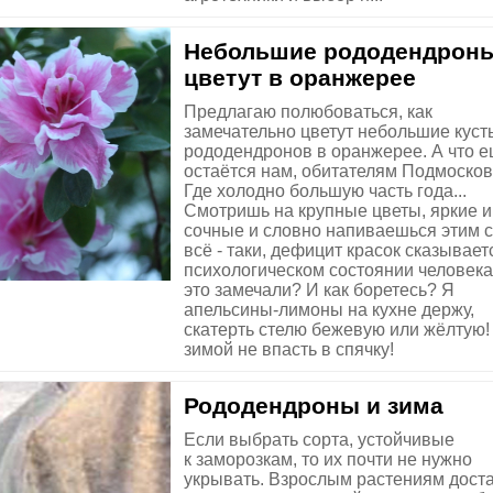
Небольшие рододендрон
цветут в оранжерее
Предлагаю полюбоваться, как
замечательно цветут небольшие куст
рододендронов в оранжерее. А что 
остаётся нам, обитателям Подмоско
Где холодно большую часть года...
Смотришь на крупные цветы, яркие и
сочные и словно напиваешься этим с
всё - таки, дефицит красок сказывает
психологическом состоянии человека
это замечали? И как боретесь? Я
апельсины-лимоны на кухне держу,
скатерть стелю бежевую или жёлтую!
зимой не впасть в спячку!
Рододендроны и зима
Если выбрать сорта, устойчивые
к заморозкам, то их почти не нужно
укрывать. Взрослым растениям дост