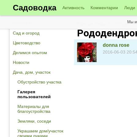
Садоводка
Активность
Комментарии
Люди
Мы и
Конкурсы
Новые темы в сообществе
Рододендрон
Сад и огород
Цветоводство
donna rose
2016-06-03 20:5
Делимся опытом
Новости
Дача, дом, участок
Обустройство участка
Галерея
пользователей
Материалы для
благоустройства
Земляки, соседи
Украшаем дом/участок
своими руками