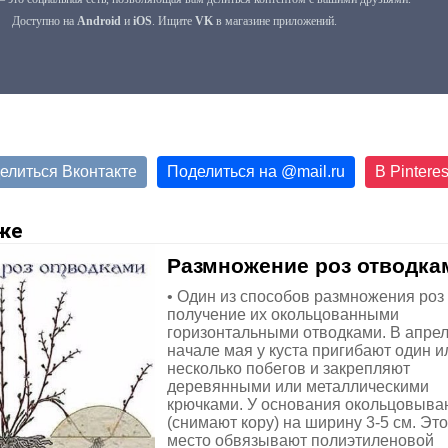
елиться Вконтакте
Поделиться на
@
mail.ru
В Pinteres
же
Размножение роз отводка
• Один из способов размножения роз
получение их окольцованными
горизонтальными отводками. В апрел
начале мая у куста пригибают один и
несколько побегов и закрепляют
деревянными или металлическими
крючками. У основания окольцовыва
(снимают кору) на ширину 3-5 см. Это
место обвязывают полиэтиленовой