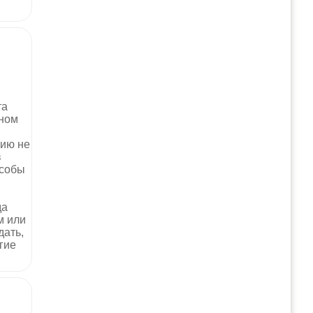
та
чном
зию не
в
особы
да
м или
дать,
гие