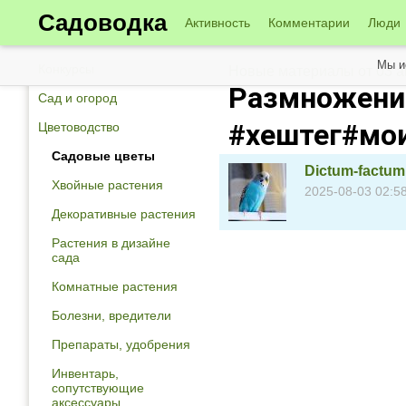
Садоводка
Активность
Комментарии
Люди
Мы и
Конкурсы
Новые материалы от 03 а
Размножение
Сад и огород
#хештег#мо
Цветоводство
Садовые цветы
Dictum-factum
Хвойные растения
2025-08-03 02:5
Декоративные растения
Растения в дизайне
сада
Комнатные растения
Болезни, вредители
Препараты, удобрения
Инвентарь,
сопутствующие
аксессуары