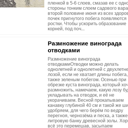
пленкой в 5-6 слоев, смазав ее с одн
стороны тонким слоем садового вара
второй половине июня из всех здоро
почек пригнутого побега появляются
ростки. Чтобы ускорить образование
корней, под поч...
Размножение винограда
отводками
Размножение винограда
отводкамиОтводки можно делать
однолетней и однолетней с двухлетн
лозой, если не хватает длины побега,
также зеленым побегом. Осенью при
обрезке куста винограда, который хо
размножить, намечаем, какую лозу б
укладывать на отводок, и её не
укорачиваем. Весной прокапываем
канавку глубиной 40 см и такой же ш
удобряем, для чего берём по ведру
перегноя, чернозёма и песка, а также
литровую банку древесной золы. Хо
всё это перемешав, засыпаем