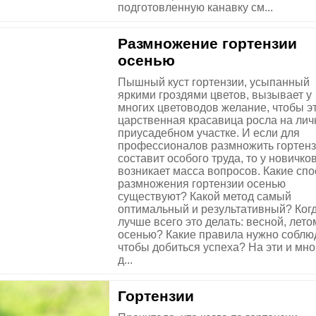
подготовленную канавку см...
Размножение гортензии
осенью
Пышный куст гортензии, усыпанный
яркими гроздями цветов, вызывает у
многих цветоводов желание, чтобы э
царственная красавица росла на ли
приусадебном участке. И если для
профессионалов размножить гортен
составит особого труда, то у новичко
возникает масса вопросов. Какие сп
размножения гортензии осенью
существуют? Какой метод самый
оптимальный и результативный? Ког
лучше всего это делать: весной, лето
осенью? Какие правила нужно соблю
чтобы добиться успеха? На эти и мно
д...
Гортензии