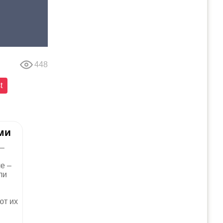
448
t
ми
 –
е –
ли
ют их