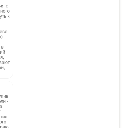
ия с
ного
уть к
еве,
и)
 в
кий
я,
ивают
ки,
упив
ли -
а
т
етия
ого
краю