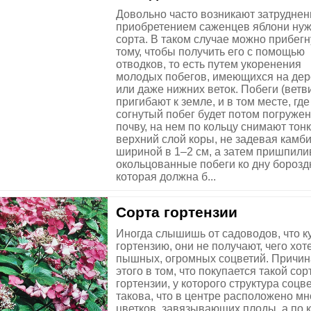
Довольно часто возникают затруднен
приобретением саженцев яблони нуж
сорта. В таком случае можно прибегн
тому, чтобы получить его с помощью
отводков, то есть путем укоренения
молодых побегов, имеющихся на дер
или даже нижних веток. Побеги (ветв
пригибают к земле, и в том месте, где
согнутый побег будет потом погружен
почву, на нем по кольцу снимают тон
верхний слой коры, не задевая камби
шириной в 1–2 см, а затем пришпил
окольцованные побеги ко дну борозд
которая должна б...
Сорта гортензии
Иногда слышишь от садоводов, что к
гортензию, они не получают, чего хоте
пышных, огромных соцветий. Причин
этого в том, что покупается такой сор
гортензии, у которого структура соцв
такова, что в центре расположено мн
цветков, завязывающих плоды, а по 