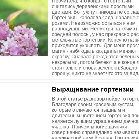
Прочитала, что когда-то гортензии
считались деревенскими простыми
цветами. Вот уж тут никогда не согла
Гортензия - королева сада, наравне с
розами. Невозможно остаться к ним
равнодушными. Несмотря на климат
средней полосы, у нас прекрасно рас
метельчатые гортензии. Конечно на з
приходится укрывать. Для меня прос
магия - наблюдать как цветы меняют
окраску. Сначала рождаются зеленым
незрелыми, потом белеют, а в конце 
стоят алые и снова зеленеют.Заодно
спрошу: никто не знает что это за вид.
Выращивание гортензии
В этой статье разговор пойдет о горт
Благодаря своим красивым кустам,
которые отличаются пышным и
длительным цветением гортензия по
является лучшим украшением дачно
участка. Причем многие дачники
совершенно справедливо называют 
«прекрасной дамой сада». Гортензия