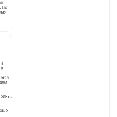
ой
. Во
вых
ей
 а
чется
удем
ирины,
рошо