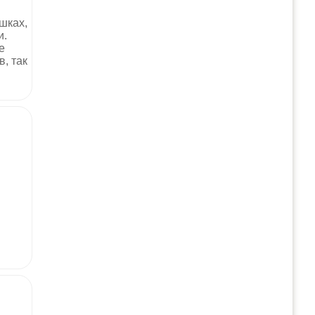
шках,
и.
е
, так