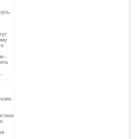
шусь.
тут
иму
то
и -
лета
..
ензии.
истине
го
ее