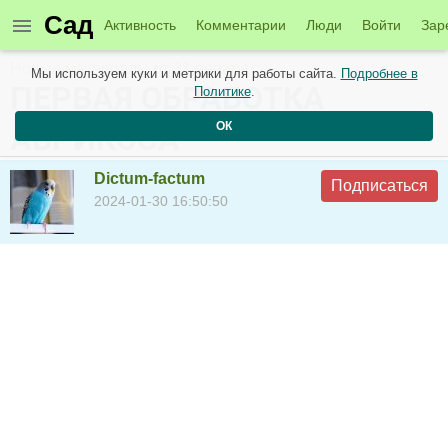
Сад
Активность
Комментарии
Люди
Войти
Зар
Новые материалы от 31 января
Мы используем куки и метрики для работы сайта.
Подробнее в
ПЕРВАЯ ОБРАБОТКА
Политике
.
ОК
АБРИКОСА
Dictum-factum
Подписаться
2024-01-30 16:50:50