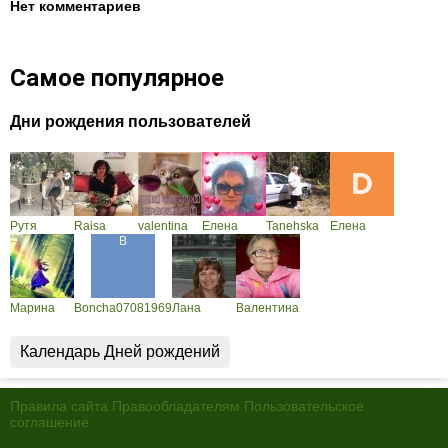
Нет комментариев
Самое популярное
Дни рождения пользователей
Рутя
Raisa
valentina
Елена
Tanehska
Елена
Марина
Boncha07081969
Лана
Валентина
Календарь Дней рождений
Правила сайта
Правообладателям
Пользовательское
соглашение