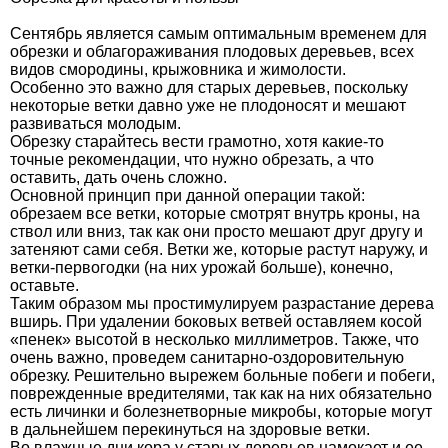
Сентябрь является самым оптимальным временем для
обрезки и облагораживания плодовых деревьев, всех
видов смородины, крыжовника и жимолости.
Особенно это важно для старых деревьев, поскольку
некоторые ветки давно уже не плодоносят и мешают
развиваться молодым.
Обрезку старайтесь вести грамотно, хотя какие-то
точные рекомендации, что нужно обрезать, а что
оставить, дать очень сложно.
Основной принцип при данной операции такой:
обрезаем все ветки, которые смотрят внутрь кроны, на
ствол или вниз, так как они просто мешают друг другу и
затеняют сами себя. Ветки же, которые растут наружу, и
ветки-первогодки (на них урожай больше), конечно,
оставьте.
Таким образом мы простимулируем разрастание дерева
вширь. При удалении боковых ветвей оставляем косой
«пенек» высотой в несколько миллиметров. Также, что
очень важно, проведем санитарно-оздоровительную
обрезку. Решительно вырежем больные побеги и побеги,
поврежденные вредителями, так как на них обязательно
есть личинки и болезнетворные микробы, которые могут
в дальнейшем перекинуться на здоровые ветки.
Во влажные дни кора у старых деревьев намокает и ее