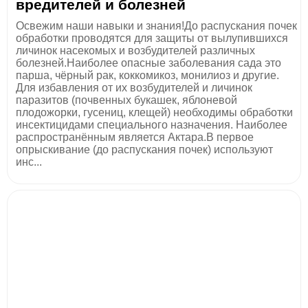
вредителей и болезней
Освежим наши навыки и знания!До распускания почек
обработки проводятся для защиты от вылупившихся
личинок насекомых и возбудителей различных
болезней.Наиболее опасные заболевания сада это
парша, чёрный рак, коккомикоз, монилиоз и другие.
Для избавления от их возбудителей и личинок
паразитов (почвенных букашек, яблоневой
плодожорки, гусениц, клещей) необходимы обработки
инсектицидами специального назначения. Наиболее
распространённым является Актара.В первое
опрыскивание (до распускания почек) используют
инс...