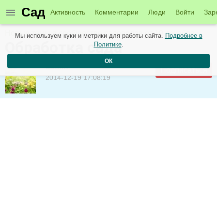
Сад
Активность
Комментарии
Люди
Войти
Зар
Новые темы в сообществе садоводов от 19 декабря
Мы используем куки и метрики для работы сайта.
Подробнее в
Обработка сада
Политике
.
ОК
admin
Подписаться
2014-12-19 17:08:19