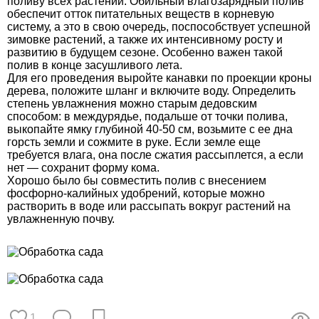
поливу всех растений. Обильный влагозарядный полив
обеспечит отток питательных веществ в корневую
систему, а это в свою очередь, поспособствует успешной
зимовке растений, а также их интенсивному росту и
развитию в будущем сезоне. Особенно важен такой
полив в конце засушливого лета.
Для его проведения выройте канавки по проекции кроны
дерева, положите шланг и включите воду. Определить
степень увлажнения можно старым дедовским
способом: в междурядье, подальше от точки полива,
выкопайте ямку глубиной 40-50 см, возьмите с ее дна
горсть земли и сожмите в руке. Если земле еще
требуется влага, она после сжатия рассыплется, а если
нет — сохранит форму кома.
Хорошо было бы совместить полив с внесением
фосфорно-калийных удобрений, которые можно
растворить в воде или рассыпать вокруг растений на
увлажненную почву.
1