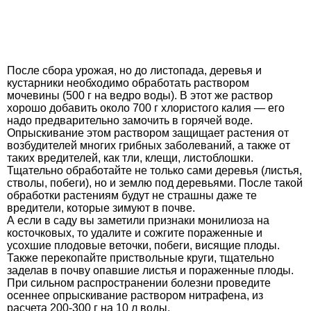
После сбора урожая, но до листопада, деревья и
кустарники необходимо обработать раствором
мочевины (500 г на ведро воды). В этот же раствор
хорошо добавить около 700 г хлористого калия — его
надо предварительно замочить в горячей воде.
Опрыскивание этом раствором защищает растения от
возбудителей многих грибных заболеваний, а также от
таких вредителей, как тли, клещи, листоблошки.
Тщательно обработайте не только сами деревья (листья,
стволы, побеги), но и землю под деревьями. После такой
обработки растениям будут не страшны даже те
вредители, которые зимуют в почве.
А если в саду вы заметили признаки монилиоза на
косточковых, то удалите и сожгите пораженные и
усохшие плодовые веточки, побеги, висящие плоды.
Также перекопайте приствольные круги, тщательно
заделав в почву опавшие листья и пораженные плоды.
При сильном распространении болезни проведите
осеннее опрыскивание раствором нитрафена, из
расчета 200-300 г на 10 л воды.