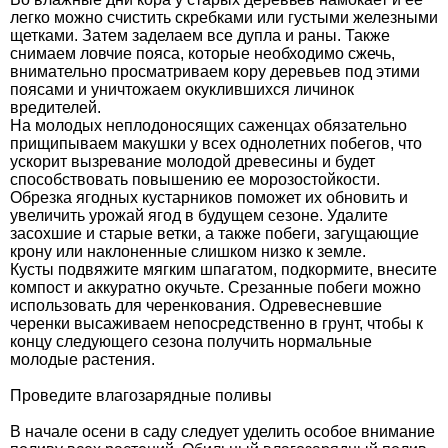
легко можно счистить скребками или густыми железными
щетками. Затем заделаем все дупла и раны. Также
снимаем ловчие пояса, которые необходимо сжечь,
внимательно просматриваем кору деревьев под этими
поясами и уничтожаем окуклившихся личинок
вредителей.
На молодых неплодоносящих саженцах обязательно
прищипываем макушки у всех однолетних побегов, что
ускорит вызревание молодой древесины и будет
способствовать повышению ее морозостойкости.
Обрезка ягодных кустарников поможет их обновить и
увеличить урожай ягод в будущем сезоне. Удалите
засохшие и старые ветки, а также побеги, загущающие
крону или наклоненные слишком низко к земле.
Кусты подвяжите мягким шпагатом, подкормите, внесите
компост и аккуратно окучьте. Срезанные побеги можно
использовать для черенкования. Одревесневшие
черенки высаживаем непосредственно в грунт, чтобы к
концу следующего сезона получить нормальные
молодые растения.
Проведите влагозарядные поливы
В начале осени в саду следует уделить особое внимание