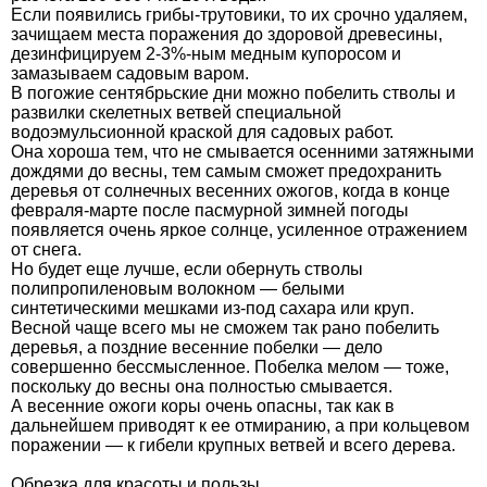
Если появились грибы-трутовики, то их срочно удаляем,
зачищаем места поражения до здоровой древесины,
дезинфицируем 2-3%-ным медным купоросом и
замазываем садовым варом.
В погожие сентябрьские дни можно побелить стволы и
развилки скелетных ветвей специальной
водоэмульсионной краской для садовых работ.
Она хороша тем, что не смывается осенними затяжными
дождями до весны, тем самым сможет предохранить
деревья от солнечных весенних ожогов, когда в конце
февраля-марте после пасмурной зимней погоды
появляется очень яркое солнце, усиленное отражением
от снега.
Но будет еще лучше, если обернуть стволы
полипропиленовым волокном — белыми
синтетическими мешками из-под сахара или круп.
Весной чаще всего мы не сможем так рано побелить
деревья, а поздние весенние побелки — дело
совершенно бессмысленное. Побелка мелом — тоже,
поскольку до весны она полностью смывается.
А весенние ожоги коры очень опасны, так как в
дальнейшем приводят к ее отмиранию, а при кольцевом
поражении — к гибели крупных ветвей и всего дерева.
Обрезка для красоты и пользы