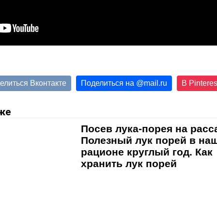
елиться Вконтакте
Поделиться на
@
mail.ru
В Pinteres
же
Посев лука-порея на расс
Полезный лук порей в на
рационе круглый год. Как
хранить лук порей