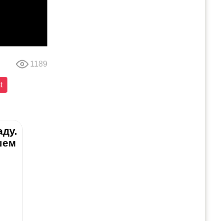
1189
t
аду.
шем