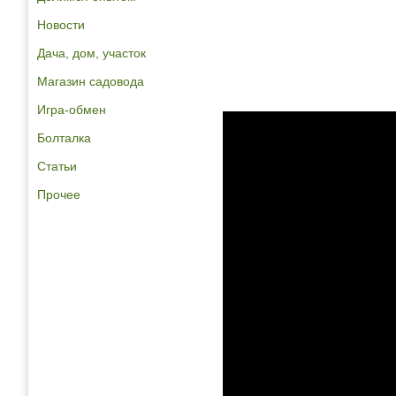
Новости
Дача, дом, участок
Магазин садовода
Игра-обмен
Болталка
Статьи
Прочее