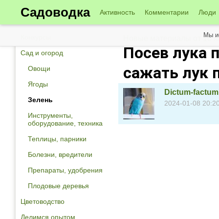
Садоводка
Активность
Комментарии
Люди
Мы и
Конкурсы
Новые материалы от 10 
Посев лука п
Сад и огород
сажать лук п
Овощи
Ягоды
Dictum-factum
Зелень
2024-01-08 20:2
Инструменты,
оборудование, техника
Теплицы, парники
Болезни, вредители
Препараты, удобрения
Плодовые деревья
Цветоводство
Делимся опытом