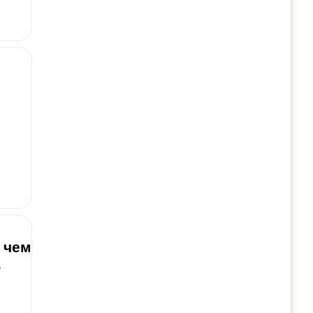
 чем
.