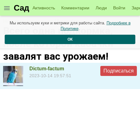
Сад
Активность
Комментарии
Люди
Войти
Зар
Новые материалы от 15 октября
Мы используем куки и метрики для работы сайта.
Подробнее в
Всего одна подкормка,
Политике
.
ОК
после которой кабачки
завалят вас урожаем!
Dictum-factum
Подписаться
2023-10-14 19:57:51