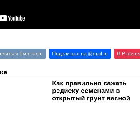
елиться Вконтакте
Поделиться на
@
mail.ru
В Pinteres
же
Как правильно сажать
редиску семенами в
открытый грунт весной