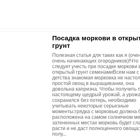
Посадка моркови в откры
грунт
Полезная статья для таких как я (оче
очень начинающих огородников)!Что
следует учесть при посадке моркови 
открытый грунт семенамиВсем нам с
детства знакомая морковка не насто
простой овощ в выращивании, она
довольна капризна. Чтобы получить п
настоящему щедрый урожай, а урож
сохранился без потерь, необходимо
учитывать некоторые серьезные
моменты:грядка с морковью должна 
расположена на самом солнечном ме
затененных местах морковь будет сл
расти и не даст полноценного овоща
полу...