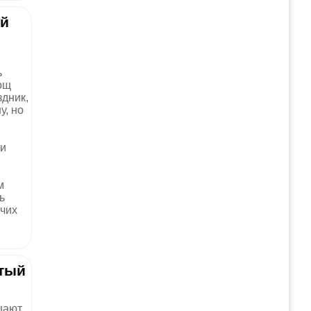
ый
ь
ощ
здник,
, но
ти
м
ь
очих
ытый
шают