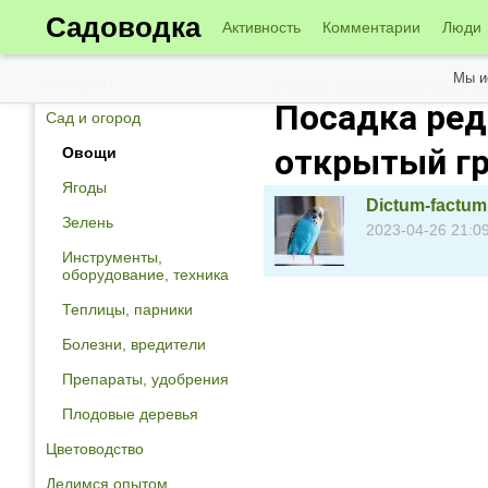
Садоводка
Активность
Комментарии
Люди
Мы и
Конкурсы
Новые материалы от 27 а
Посадка реди
Сад и огород
открытый гр
Овощи
Ягоды
Dictum-factum
Зелень
2023-04-26 21:0
Инструменты,
оборудование, техника
Теплицы, парники
Болезни, вредители
Препараты, удобрения
Плодовые деревья
Цветоводство
Делимся опытом