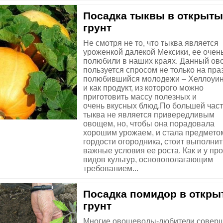
Посадка тыквы в открыт
грунт
Не смотря не то, что тыква является
уроженкой далекой Мексики, ее очен
полюбили в наших краях. Данный ов
пользуется спросом не только на пра
полюбившийся молодежи – Хеллоуину
и как продукт, из которого можно
приготовить массу полезных и
очень вкусных блюд.По большей час
тыква не является привередливым
овощем, но, чтобы она порадовала
хорошим урожаем, и стала предмето
гордости огородника, стоит выполнит
важные условия ее роста. Как и у пр
видов культур, основополагающим
требованием...
Посадка помидор в откр
грунт
Многие овощеводы-любители совер