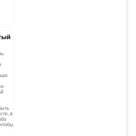
тый
нь-
в
лько
о-
ай
быть
сте, в
або
;чтобы