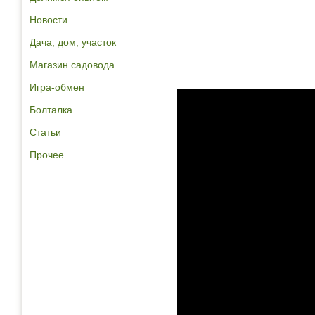
Новости
Дача, дом, участок
Магазин садовода
Игра-обмен
Болталка
Статьи
Прочее