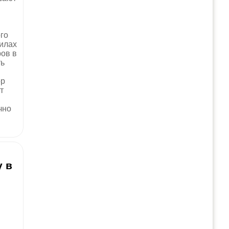
го
илах
ов в
ть
ор
т
чно
у в