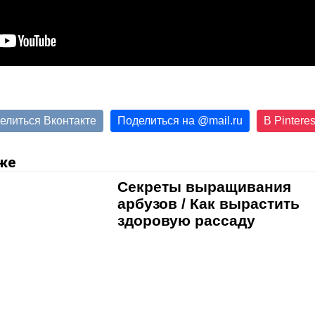
елиться Вконтакте
Поделиться на
@
mail.ru
В Pinteres
же
Секреты выращивания
арбузов / Как вырастить
здоровую рассаду