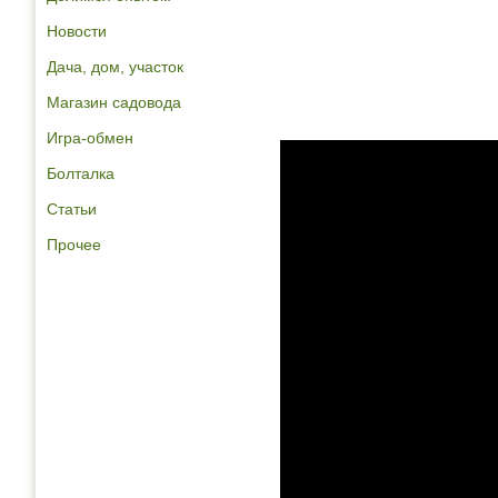
Новости
Дача, дом, участок
Магазин садовода
Игра-обмен
Болталка
Статьи
Прочее