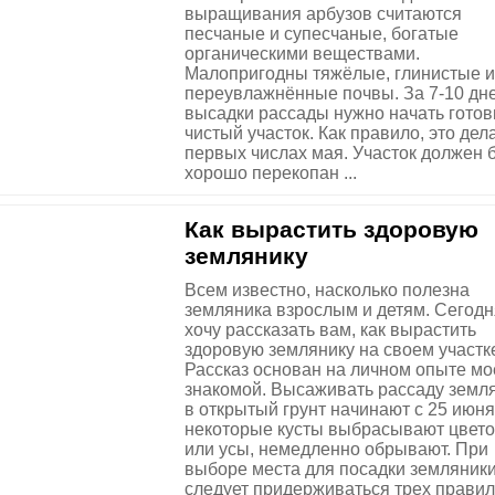
выращивания арбузов считаются
песчаные и супесчаные, богатые
органическими веществами.
Малопригодны тяжёлые, глинистые и
переувлажнённые почвы. За 7-10 дн
высадки рассады нужно начать готов
чистый участок. Как правило, это дел
первых числах мая. Участок должен 
хорошо перекопан ...
Как вырастить здоровую
землянику
Всем известно, насколько полезна
земляника взрослым и детям. Сегодн
хочу рассказать вам, как вырастить
здоровую землянику на своем участк
Рассказ основан на личном опыте мо
знакомой. Высаживать рассаду земл
в открытый грунт начинают с 25 июня
некоторые кусты выбрасывают цвет
или усы, немедленно обрывают. При
выборе места для посадки земляник
следует придерживаться трех правил: