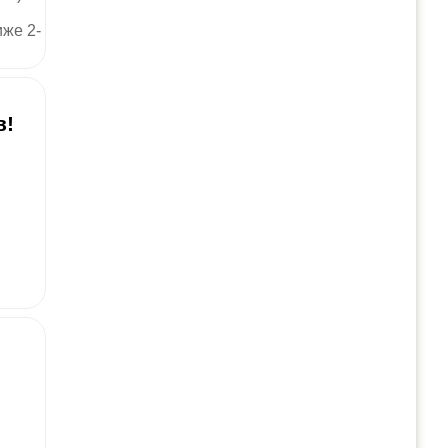
иже 2-
в!