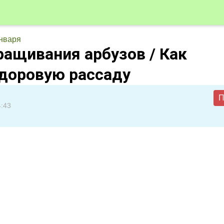
нваря
ащивания арбузов / Как
доровую рассаду
П
4:43