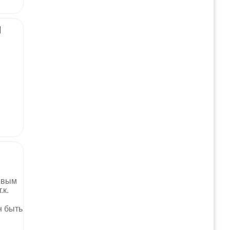
Я
ивым
.к.
н быть