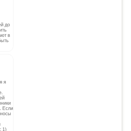
ей до
ить
ают в
быть
я я
е.
ей
яники
. Если
оносы
и
 1)