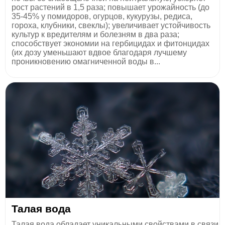
рост растений в 1,5 раза; повышает урожайность (до
35-45% у помидоров, огурцов, кукурузы, редиса,
гороха, клубники, свеклы); увеличивает устойчивость
культур к вредителям и болезням в два раза;
способствует экономии на гербицидах и фитонцидах
(их дозу уменьшают вдвое благодаря лучшему
проникновению омагниченной воды в...
Талая вода
Талая вода обладает уникальными свойствами в связи