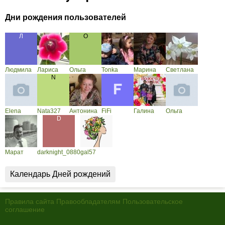
Дни рождения пользователей
Людмила
Лариса
Ольга
Tonka
Марина
Светлана
Elena
Nata327
Антонина
FiFi
Галина
Ольга
Марат
darknight_0880
gal57
Календарь Дней рождений
Правила сайта
Правообладателям
Пользовательское
соглашение