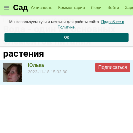
Сад
Активность
Комментарии
Люди
Войти
Зар
Новые материалы от 19 ноября
Мы используем куки и метрики для работы сайта.
Подробнее в
Вода - один из основных
Политике
.
ОК
элементов питания
растения
Юлька
Подписаться
2022-11-18 15:02:30