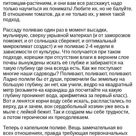
питомцам-растениям, и они вам все расскажут, надо
только научиться их понимать! Любите их, но не балуйте.
В отношении томатов, да и не только их, у меня такой
подход.
Рассаду поливаю один раз в момент высадки,
мульчирую, сверху укрывной материал (и от заморозков
поможет, и от солнышка сбережет, и оптимальный
микроклимат создаст) и не поливаю 2-4 недели в
зависимости от культуры. Что получается при таком
подходе, корешки при отсутствии влаги в верхнем слое
почвы вынуждены искать её глубже и забираются на
такую глубину где она всегда есть. Как же поступают
многие наши садоводы? Поливают, поливают, поливают.
Ладно полили бы от души, промочили бы земельку на
большую глубину, ан нет, как учили, ведро на квадратный
метр (возьмите-ка карандаш да посчитайте на какую
глубину проникнет вода, арифметика за первый класс).
Вот и ленятся корни воду себе искать, распластались по
верху, да и зачем, вон сердобольный хозяин уже весь в
мыле с лейкой бежит. Так и создаем мы себе трудности,
а потом героически их преодолеваем.
Теперь о капельном поливе. Вещь замечательная во
всех отношениях, правда требующая первоначальных