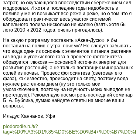
затрат, но окупающаяся впоследствии сбережением сил
и здоровья. И хотя в последние годы надобность в
поливе у меня возникает все реже и реже, но о том что я
оборудовал практически весь участок системой
капельного полива нисколько не жалею (взять хотя бы
лето 2010 и 2012 годов, очень пригодилось).
На какую программу поставить «Аква-Дусю», я бы
поставил на полив с утра, почему? Не следует забывать
что вода один из основных элементов питания растения
(из воды и углекислого газа в процессе фотосинтеза
образуется глюкоза — основной источник энергии для
развития растений), а не только поставщик минеральных
солей из почвы. Процесс фотосинтеза (световая его
фаза), как известно, происходит на свету, поэтому вода
нужнее растениям днем (ну это только мои
умозаключения, поэтому на научность моих выводов не
претендую). Рекомендую посмотреть последний семинар
Б. А. Бублика, думаю найдете ответы на многие ваши
вопросы.
Ильдус Ханнанов, Уфа
plodorodie.ru/t/?
tag=%D0%A3%D1%85%D0%BE%D0%B4+%D0%B7%D0