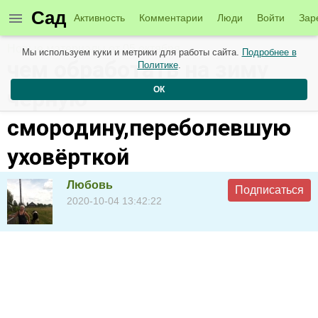
Сад
Активность
Комментарии
Люди
Войти
Зар
Новые материалы от 05 октября
Мы используем куки и метрики для работы сайта.
Подробнее в
чем обработать на зиму
Политике
.
ОК
чёрную
смородину,переболевшую
уховёрткой
Любовь
Подписаться
2020-10-04 13:42:22