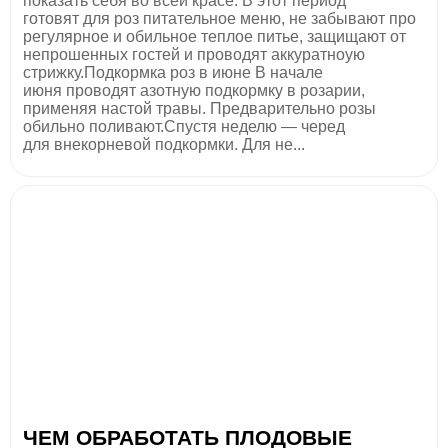
показать себя во всей красе. В этот период
готовят для роз питательное меню, не забывают про
регулярное и обильное теплое питье, защищают от
непрошенных гостей и проводят аккуратноую
стрижку.Подкормка роз в июне В начале
июня проводят азотную подкормку в розарии,
применяя настой травы. Предварительно розы
обильно поливают.Спустя неделю — черед
для внекорневой подкормки. Для не...
ЧЕМ ОБРАБОТАТЬ ПЛОДОВЫЕ