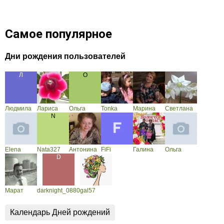
Самое популярное
Дни рождения пользователей
Людмила
Лариса
Ольга
Tonka
Марина
Светлана
Elena
Nata327
Антонина
FiFi
Галина
Ольга
Марат
darknight_0880
gal57
Календарь Дней рождений