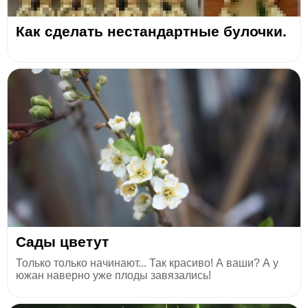
Как сделать нестандартные булочки.
Сады цветут
Только только начинают... Так красиво! А ваши? А у
южан наверно уже плоды завязались!