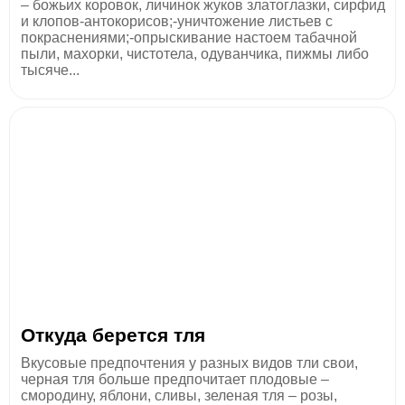
– божьих коровок, личинок жуков златоглазки, сирфид
и клопов-антокорисов;-уничтожение листьев с
покраснениями;-опрыскивание настоем табачной
пыли, махорки, чистотела, одуванчика, пижмы либо
тысяче...
Откуда берется тля
Вкусовые предпочтения у разных видов тли свои,
черная тля больше предпочитает плодовые –
смородину, яблони, сливы, зеленая тля – розы,