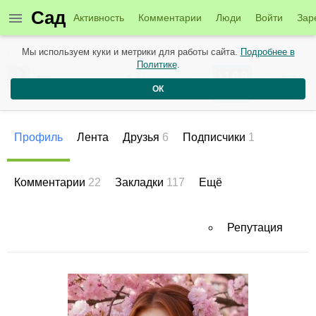
Сад
Активность
Комментарии
Люди
Войти
Зар
Мы используем куки и метрики для работы сайта.
Подробнее в
Пользователи
Политике
.
1168
Тамарa.
+17
1 день назад
ОК
Рейтинг
Репутация
Профиль
Лента
Друзья
6
Подписчики
1
Комментарии
22
Закладки
117
Ещё
Репутация