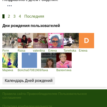
1
2
3
4
Последняя
Дни рождения пользователей
Рутя
Raisa
valentina
Елена
Tanehska
Елена
Марина
Boncha07081969
Лана
Валентина
Календарь Дней рождений
Правила сайта
Правообладателям
Пользовательское
соглашение
Политика конфиденциальности