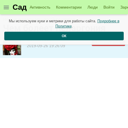
Сад
Активность
Комментарии
Люди
Войти
Зар
Новые материалы от 27 сентября
Мы используем куки и метрики для работы сайта.
Подробнее в
Чем болеет пеларгония
Политике
.
ОК
donna rose
Подписаться
2019-09-26 19:26:09