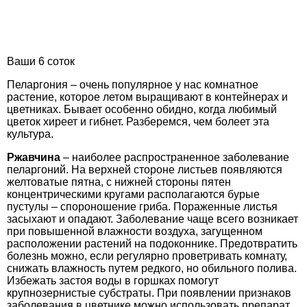
Ваши 6 соток
Пеларгония – очень популярное у нас комнатное
растение, которое летом выращивают в контейнерах и
цветниках. Бывает особенно обидно, когда любимый
цветок хиреет и гибнет. Разберемся, чем болеет эта
культура.
Ржавчина
– наиболее распространенное заболевание
пеларгоний. На верхней стороне листьев появляются
желтоватые пятна, с нижней стороны пятен
концентрическими кругами располагаются бурые
пустулы – спороношение гриба. Пораженные листья
засыхают и опадают. Заболевание чаще всего возникает
при повышенной влажности воздуха, загущенном
расположении растений на подоконнике. Предотвратить
болезнь можно, если регулярно проветривать комнату,
снижать влажность путем редкого, но обильного полива.
Избежать застоя воды в горшках помогут
крупнозернистые субстраты. При появлении признаков
заболевания в цветнике можно использовать препарат