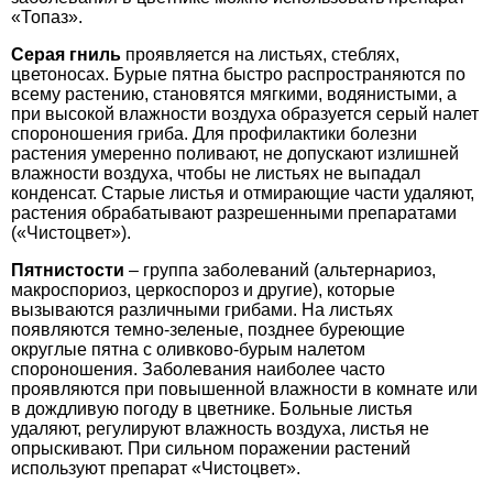
«Топаз».
Серая гниль
проявляется на листьях, стеблях,
цветоносах. Бурые пятна быстро распространяются по
всему растению, становятся мягкими, водянистыми, а
при высокой влажности воздуха образуется серый налет
спороношения гриба. Для профилактики болезни
растения умеренно поливают, не допускают излишней
влажности воздуха, чтобы не листьях не выпадал
конденсат. Старые листья и отмирающие части удаляют,
растения обрабатывают разрешенными препаратами
(«Чистоцвет»).
Пятнистости
– группа заболеваний (альтернариоз,
макроспориоз, церкоспороз и другие), которые
вызываются различными грибами. На листьях
появляются темно-зеленые, позднее буреющие
округлые пятна с оливково-бурым налетом
спороношения. Заболевания наиболее часто
проявляются при повышенной влажности в комнате или
в дождливую погоду в цветнике. Больные листья
удаляют, регулируют влажность воздуха, листья не
опрыскивают. При сильном поражении растений
используют препарат «Чистоцвет».