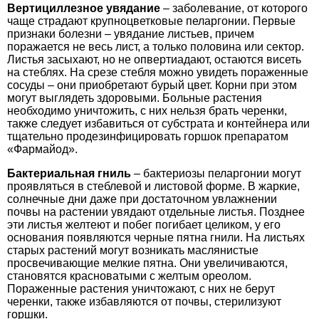
Вертициллезное увядание
– заболевание, от которого
чаще страдают крупноцветковые пеларгонии. Первые
признаки болезни – увядание листьев, причем
поражается не весь лист, а только половина или сектор.
Листья засыхают, но не опвертиадают, остаются висеть
на стеблях. На срезе стебля можно увидеть пораженные
сосуды – они приобретают бурый цвет. Корни при этом
могут выглядеть здоровыми. Больные растения
необходимо уничтожить, с них нельзя брать черенки,
также следует избавиться от субстрата и контейнера или
тщательно продезинфицировать горшок препаратом
«Фармайод».
Бактериальная гниль
– бактериозы пеларгонии могут
проявляться в стеблевой и листовой форме. В жаркие,
солнечные дни даже при достаточном увлажнении
почвы на растении увядают отдельные листья. Позднее
эти листья желтеют и побег погибает целиком, у его
основания появляются черные пятна гнили. На листьях
старых растений могут возникать маслянистые
просвечивающие мелкие пятна. Они увеличиваются,
становятся красноватыми с желтым ореолом.
Пораженные растения уничтожают, с них не берут
черенки, также избавляются от почвы, стерилизуют
горшки.