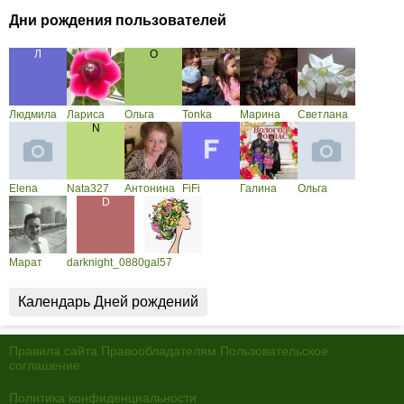
Дни рождения пользователей
Людмила
Лариса
Ольга
Tonka
Марина
Светлана
Elena
Nata327
Антонина
FiFi
Галина
Ольга
Марат
darknight_0880
gal57
Календарь Дней рождений
Правила сайта
Правообладателям
Пользовательское
соглашение
Политика конфиденциальности