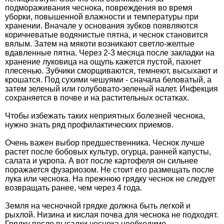
подмораживания чеснока, повреждения во время
уборки, повышенной влажности и температуры при
хранении. Вначале у основания зубков появляются
коричневатые водянистые пятна, и чеснок становится
вялым. Затем на мякоти возникают светло-желтые
вдавленные пятна. Через 2-3 месяца после закладки на
хранение луковица на ощупь кажется пустой, пахнет
плесенью. Зубчики сморщиваются, темнеют, высыхают и
крошатся. Под сухими чешуями - сначала беловатый, а
затем зеленый или голубовато-зеленый налет. Инфекция
сохраняется в почве и на растительных остатках.
Чтобы избежать таких неприятных болезней чеснока,
нужно знать ряд профилактических приемов.
Очень важен выбор предшественника. Чеснок лучше
растет после бобовых культур, огурца, ранней капусты,
салата и укропа. А вот после картофеля он сильнее
поражается фузариозом. Не стоит его размещать после
лука или чеснока. На прежнюю грядку чеснок не следует
возвращать ранее, чем через 4 года.
Земля на чесночной грядке должна быть легкой и
рыхлой. Низина и кислая почва для чеснока не подходят.
Грядку после высадки чеснока необходимо