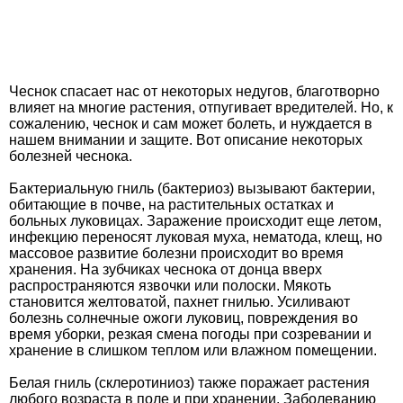
Чеснок спасает нас от некоторых недугов, благотворно
влияет на многие растения, отпугивает вредителей. Но, к
сожалению, чеснок и сам может болеть, и нуждается в
нашем внимании и защите. Вот описание некоторых
болезней чеснока.
Бактериальную гниль (бактериоз) вызывают бактерии,
обитающие в почве, на растительных остатках и
больных луковицах. Заражение происходит еще летом,
инфекцию переносят луковая муха, нематода, клещ, но
массовое развитие болезни происходит во время
хранения. На зубчиках чеснока от донца вверх
распространяются язвочки или полоски. Мякоть
становится желтоватой, пахнет гнилью. Усиливают
болезнь солнечные ожоги луковиц, повреждения во
время уборки, резкая смена погоды при созревании и
хранение в слишком теплом или влажном помещении.
Белая гниль (склеротиниоз) также поражает растения
любого возраста в поле и при хранении. Заболеванию