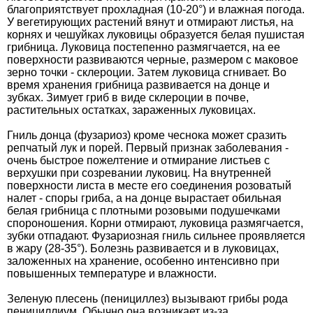
благоприятствует прохладная (10-20°) и влажная погода.
У вегетирующих растений вянут и отмирают листья, на
корнях и чешуйках луковицы образуется белая пушистая
грибница. Луковица постепенно размягчается, на ее
поверхности развиваются черные, размером с маковое
зерно точки - склероции. Затем луковица сгнивает. Во
время хранения грибница развивается на донце и
зубках. Зимует гриб в виде склероции в почве,
растительных остатках, зараженных луковицах.
Гниль донца (фузариоз) кроме чеснока может сразить
репчатый лук и порей. Первый признак заболевания -
очень быстрое пожелтение и отмирание листьев с
верхушки при созревании луковиц. На внутренней
поверхности листа в месте его соединения розоватый
налет - споры гриба, а на донце вырастает обильная
белая грибница с плотными розовыми подушечками
спороношения. Корни отмирают, луковица размягчается,
зубки отпадают. Фузариозная гниль сильнее проявляется
в жару (28-35°). Болезнь развивается и в луковицах,
заложенных на хранение, особенно интенсивно при
повышенных температуре и влажности.
Зеленую плесень (пенициллез) вызывают грибы рода
пенициллиум. Обычно она возникает из-за