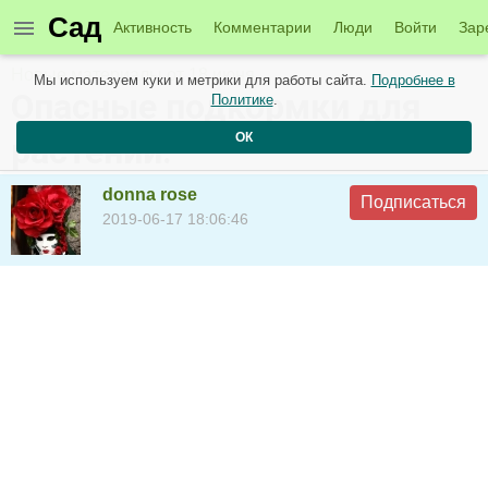
Сад
Активность
Комментарии
Люди
Войти
Зар
Новые материалы от 18 июня
Мы используем куки и метрики для работы сайта.
Подробнее в
Опасные подкормки для
Политике
.
ОК
растений.
donna rose
Подписаться
2019-06-17 18:06:46