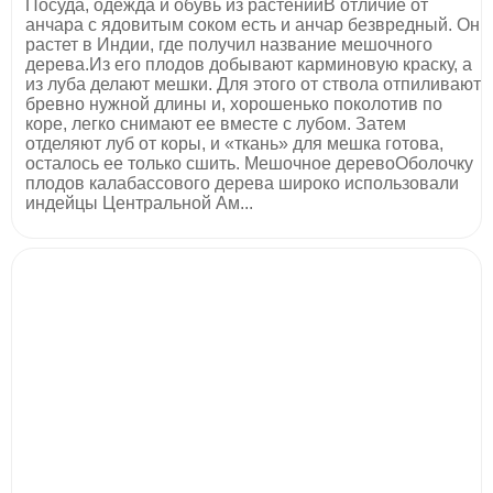
Посуда, одежда и обувь из растенийВ отличие от
анчара с ядовитым соком есть и анчар безвредный. Он
растет в Индии, где получил название мешочного
дерева.Из его плодов добывают карминовую краску, а
из луба делают мешки. Для этого от ствола отпиливают
бревно нужной длины и, хорошенько поколотив по
коре, легко снимают ее вместе с лубом. Затем
отделяют луб от коры, и «ткань» для мешка готова,
осталось ее только сшить. Мешочное деревоОболочку
плодов калабассового дерева широко использовали
индейцы Центральной Ам...