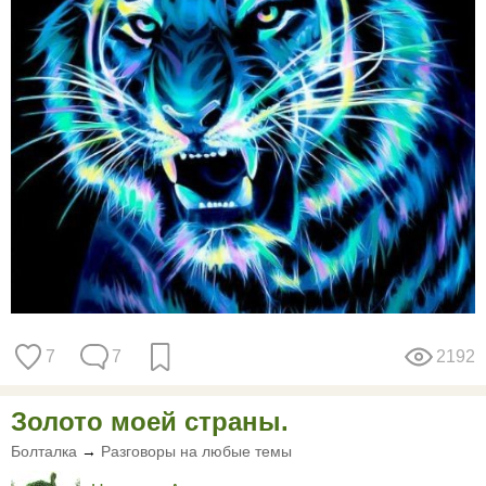
7
7
2192
Золото моей страны.
Болталка
→
Разговоры на любые темы