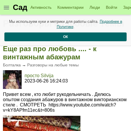
Сад
Активность
Комментарии
Люди
Войти
Зар
Разговоры на любые темы
Мы используем куки и метрики для работы сайта.
Подробнее в
Политике
.
Создать пост
Подписаться
ОК
Еще раз про любовь .... - к
винтажным абажурам
Болталка
→
Разговоры на любые темы
просто Silvija
2023-06-26 16:24:03
Привет всем , кто любит рукодельничать . Делюсь
опытом создания абажуров в винтажном викторианском
стиле . СМОТРЕТЬ https://www.youtube.com/watch?
v=kY8APfm11ec&t=806s