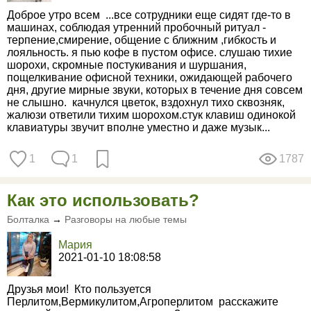
Доброе утро всем ...все сотрудники еще сидят где-то в
машинах, соблюдая утренний пробочный ритуал -
терпение,смирение, общение с ближним ,гибкость и
лояльность. я пью кофе в пустом офисе. слушаю тихие
шорохи, скромные постукивания и шуршания,
пощелкивание офисной техники, ожидающей рабочего
дня, другие мирные звуки, которых в течение дня совсем
не слышно. качнулся цветок, вздохнул тихо сквозняк,
жалюзи ответили тихим шорохом.стук клавиш одинокой
клавиатуры звучит вполне уместно и даже музык...
1
1
1787
Как это использовать?
Болталка
→
Разговоры на любые темы
Мария
2021-01-10 18:08:58
Друзья мои! Кто пользуется
Перлитом,Вермикулитом,Агроперлитом расскажите