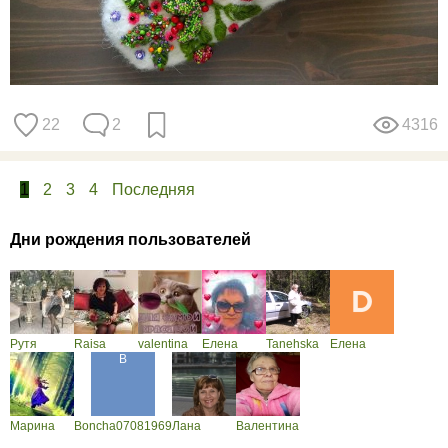
22
2
4316
1
2
3
4
Последняя
Дни рождения пользователей
Рутя
Raisa
valentina
Елена
Tanehska
Елена
Марина
Boncha07081969
Лана
Валентина