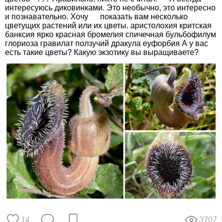
интересуюсь диковинками. Это необычно, это интересно
и познавательно. Хочу показать вам несколько
цветущих растений или их цветы. аристолохия критская
банксия ярко красная бромелия спичечная бульбофилум
глориоза гравилат ползучий дракула еуфорбия А у вас
есть такие цветы? Какую экзотику вы выращиваете?
14
3707