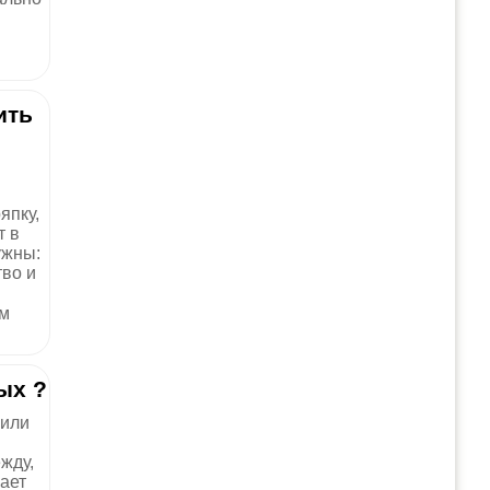
ить
япку,
т в
ужны:
во и
им
ых ?
 или
жду,
ает