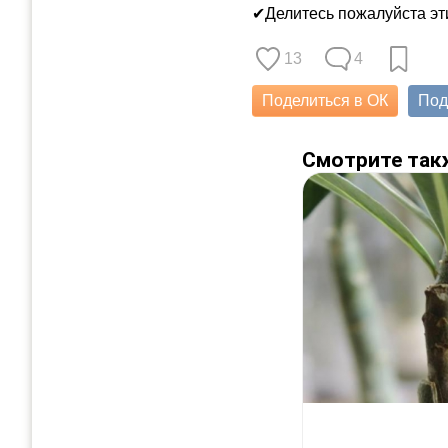
✔Делитесь пожалуйста эти
13
4
Поделиться в ОК
Под
Смотрите так