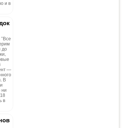
о и в
ядок
 "Все
верим
я до
ки,
рвые
й
ент —
нного
. В
ки
 ни
 18
ь в
нов