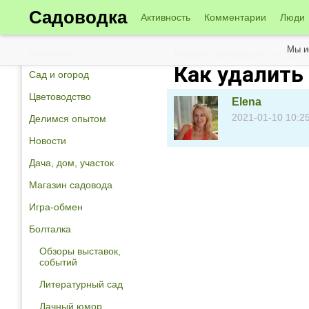
Садоводка
Активность
Комментарии
Люди
Мы и
Конкурсы
Новые материалы от 11 я
Как удалить
Сад и огород
Цветоводство
Elena
2021-01-10 10:2
Делимся опытом
Новости
Дача, дом, участок
Магазин садовода
Игра-обмен
Болталка
Обзоры выставок,
событий
Литературный сад
Дачный юмор