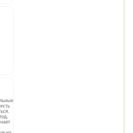
ельные
 есть
ься.
тод,
инает
ально