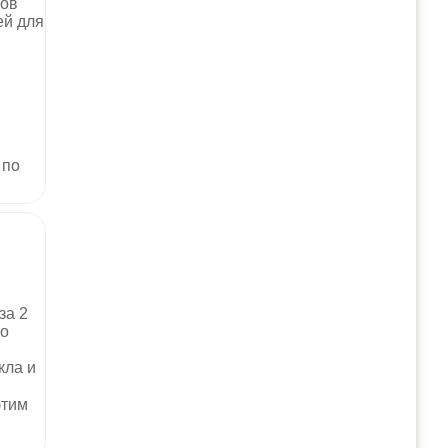
нов
ей для
 по
за 2
но
кла и
этим