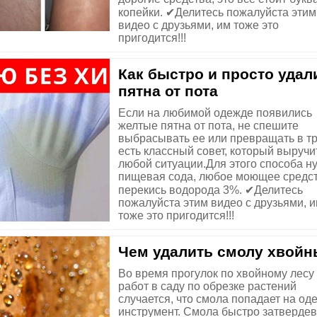
копейки. ✔Делитесь пожалуйста этим
видео с друзьями, им тоже это
пригодится!!!
Как быстро и просто удал
пятна от пота
Если на любимой одежде появились
желтые пятна от пота, не спешите
выбрасывать ее или превращать в тр
есть классный совет, который выручи
любой ситуации.Для этого способа н
пищевая сода, любое моющее средст
перекись водорода 3%. ✔Делитесь
пожалуйста этим видео с друзьями, 
тоже это пригодится!!!
Чем удалить смолу хвойн
Во время прогулок по хвойному лесу
работ в саду по обрезке растений
случается, что смола попадает на оде
инструмент. Смола быстро затвердев