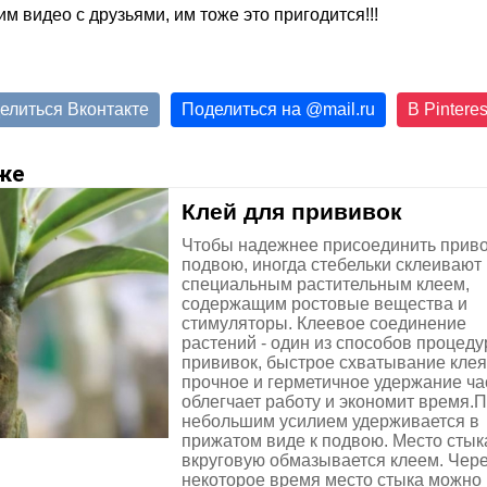
м видео с друзьями, им тоже это пригодится!!!
елиться Вконтакте
Поделиться на
@
mail.ru
В Pinteres
же
Клей для прививок
Чтобы надежнее присоединить приво
подвою, иногда стебельки склеивают
специальным растительным клеем,
содержащим ростовые вещества и
стимуляторы. Клеевое соединение
растений - один из способов процед
прививок, быстрое схватывание клея
прочное и герметичное удержание ча
облегчает работу и экономит время.
небольшим усилием удерживается в
прижатом виде к подвою. Место стык
вкруговую обмазывается клеем. Чер
некоторое время место стыка можно