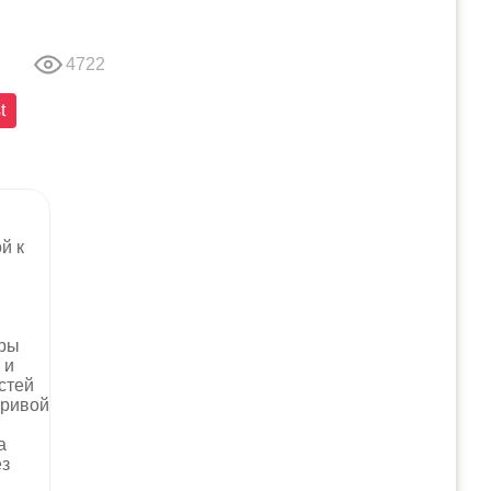
4722
t
й к
уры
 и
стей
Привой
а
ез