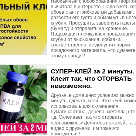
Необычный способ хранения георги
вычитала в интернете. Надо взять кл
обоев с антигрибковыми добавками,
развести его густо и обмакнуть в него
клубни. Просушить, завернуть газеты
(бумагу) и отправить на хранение.
Подсохшая пленка клея предохранит
клубни от высыхания, добавки,
соответственно, не допустят порчи
посадочного материала. Что думаете
этому поводу ?
СУПЕР-КЛЕЙ за 2 минуты.
Клеит так, что ОТОРВАТЬ
невозможно.
Друзья, в домашних условиях можно 
минуты сделать клей. Этот клей мож
использовать для склеивания
бумаги,картона, дерева, металла, сте
т.д. Склеивает так, что оторвать
невозможно.✔Делитесь пожалуйста 
видео с друзьями, им тоже это
пригодится!!!