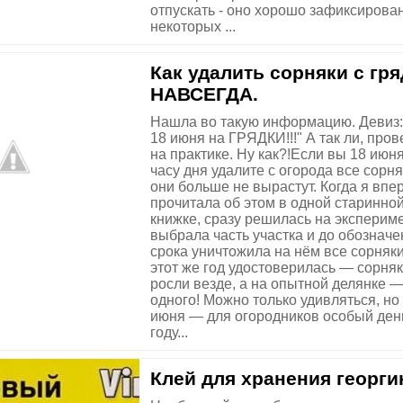
отпускать - оно хорошо зафиксирован
некоторых ...
Как удалить сорняки с гр
НАВСЕГДА.
Нашла во такую информацию. Девиз:
18 июня на ГРЯДКИ!!!" А так ли, про
на практике. Ну как?!Если вы 18 июн
часу дня удалите с огорода все сорня
они больше не вырастут. Когда я впе
прочитала об этом в одной старинно
книжке, сразу решилась на эксперим
выбрала часть участка и до обозначе
срока уничтожила на нём все сорняки
этот же год удостоверилась — сорня
росли везде, а на опытной делянке —
одного! Можно только удивляться, но
июня — для огородников особый ден
году...
Клей для хранения георги