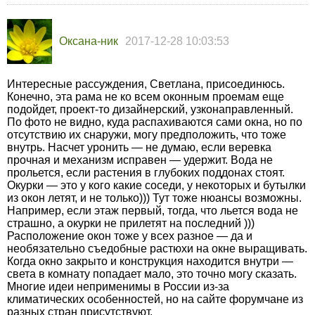
Оксана-ник
2017-12-28 10:03:53
Интересные рассуждения, Светлана, присоединюсь.
Конечно, эта рама не ко всем оконным проемам еще
подойдет, проект-то дизайнерский, узконаправленный.
По фото не видно, куда распахиваются сами окна, но по
отсутствию их снаружи, могу предположить, что тоже
внутрь. Насчет уронить — не думаю, если веревка
прочная и механизм исправен — удержит. Вода не
прольется, если растения в глубоких поддонах стоят.
Окурки — это у кого какие соседи, у некоторых и бутылки
из окон летят, и не только))) Тут тоже нюансы возможны.
Например, если этаж первый, тогда, что льется вода не
страшно, а окурки не прилетят на последний )))
Расположение окон тоже у всех разное — да и
необязательно съедобные растюхи на окне выращивать.
Когда окно закрыто и конструкция находится внутри —
света в комнату попадает мало, это точно могу сказать.
Многие идеи неприменимы в России из-за
климатических особенностей, но на сайте форумчане из
разных стран присутствуют.