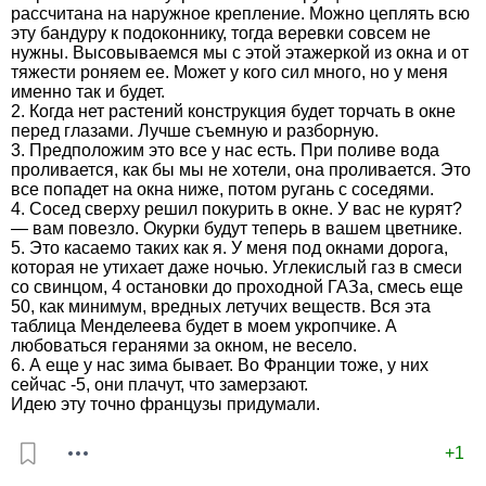
рассчитана на наружное крепление. Можно цеплять всю
эту бандуру к подоконнику, тогда веревки совсем не
нужны. Высовываемся мы с этой этажеркой из окна и от
тяжести роняем ее. Может у кого сил много, но у меня
именно так и будет.
2. Когда нет растений конструкция будет торчать в окне
перед глазами. Лучше съемную и разборную.
3. Предположим это все у нас есть. При поливе вода
проливается, как бы мы не хотели, она проливается. Это
все попадет на окна ниже, потом ругань с соседями.
4. Сосед сверху решил покурить в окне. У вас не курят?
— вам повезло. Окурки будут теперь в вашем цветнике.
5. Это касаемо таких как я. У меня под окнами дорога,
которая не утихает даже ночью. Углекислый газ в смеси
со свинцом, 4 остановки до проходной ГАЗа, смесь еще
50, как минимум, вредных летучих веществ. Вся эта
таблица Менделеева будет в моем укропчике. А
любоваться геранями за окном, не весело.
6. А еще у нас зима бывает. Во Франции тоже, у них
сейчас -5, они плачут, что замерзают.
Идею эту точно французы придумали.
+1