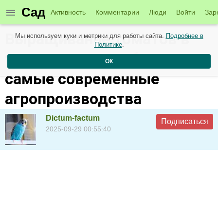
Сад
Активность
Комментарии
Люди
Войти
Зар
Выращивание томатов в
Мы используем куки и метрики для работы сайта.
Подробнее в
Политике
.
теплице – как работают
ОК
самые современные
агропроизводства
Dictum-factum
Подписаться
2025-09-29 00:55:40