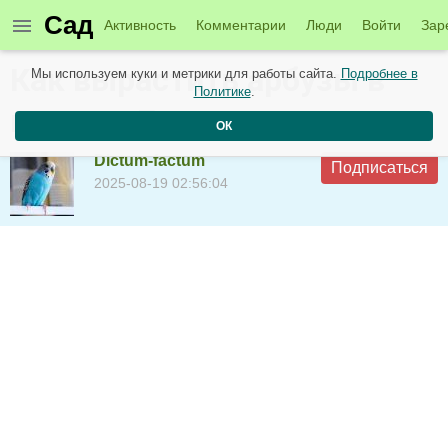
Сад
Активность
Комментарии
Люди
Войти
Зар
Как вырастить арбузы в
Мы используем куки и метрики для работы сайта.
Подробнее в
Политике
.
ведрах. Легко и просто.
ОК
Dictum-factum
Подписаться
2025-08-19 02:56:04