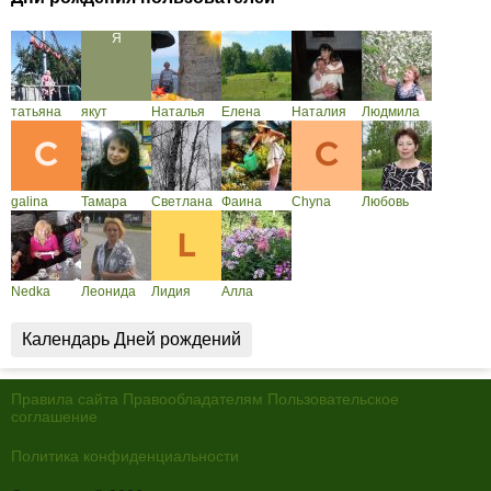
татьяна
якут
Наталья
Елена
Наталия
Людмила
galina
Тамара
Светлана
Фаина
Chyna
Любовь
Nedka
Леонида
Лидия
Алла
Календарь Дней рождений
Правила сайта
Правообладателям
Пользовательское
соглашение
Политика конфиденциальности