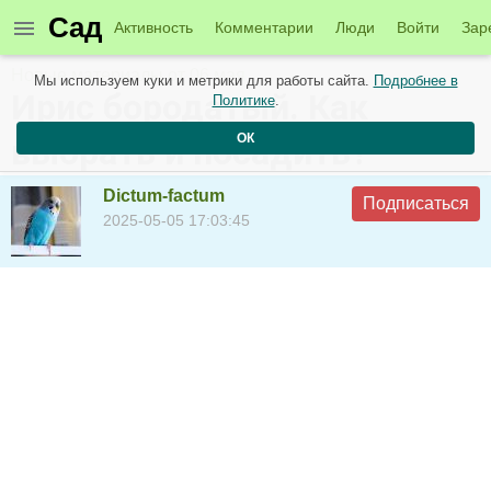
Сад
Активность
Комментарии
Люди
Войти
Зар
Новые материалы от 06 мая
Мы используем куки и метрики для работы сайта.
Подробнее в
Ирис бородатый. Как
Политике
.
ОК
выбрать и посадить?
Dictum-factum
Подписаться
2025-05-05 17:03:45