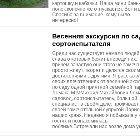
картошку и кабачки. Наша мини баньк
полок конечно же отпускается. Вот и 
Спасибо за внимание, кому было
интересно!
Весенняя экскурсия по са
сортоиспытателя
Среди нас существует немало людей
слава о которых бежит впереди них,
причём зачастую они этого не замеча
просто живут, творят и делятся свои
достижениями с другими. Я расскажу
своих впечатлениях от весенней экс
по саду одной приятной семейной п
Ломака М.ММихаил Михайлович Лом
садовод, сортоиспытатель, большой
специалист в своём деле, проживает 
своей замечательной супругой Ларис
наших краях. Недавно я побывала у 
гостях и познакомилась
поближе.Встречали нас возле дома ул