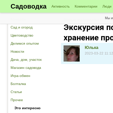
Садоводка
Активность
Комментарии
Люди
Мы и
Конкурсы
Новые материалы от 23 м
Экскурсия п
Сад и огород
хранение пр
Цветоводство
Делимся опытом
Юлька
Новости
2023-03-22 11:12
Дача, дом, участок
Магазин садовода
Игра-обмен
Болталка
Статьи
Прочее
Это интересно