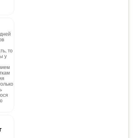
здней
ов
ть, то
ы у
нием
еткам
ия
только
ь
нося
ю
т