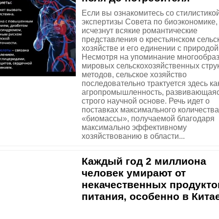
Если вы ознакомитесь со стилистико
экспертизы Совета по биоэкономике, 
исчезнут всякие романтические
представления о крестьянском сельс
хозяйстве и его единении с природой
Несмотря на упоминание многообра
мировых сельскохозяйственных струк
методов, сельское хозяйство
последовательно трактуется здесь ка
агропромышленность, развивающаяс
строго научной основе. Речь идет о
поставках максимального количества
«биомассы», получаемой благодаря
максимально эффективному
хозяйствованию в области...
Каждый год 2 миллиона
человек умирают от
некачественных продукто
питания, особенно в Кита