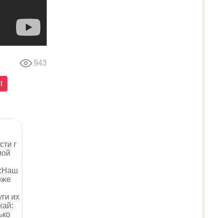
943
t
сти г
мой
е:Наш
оже
ги их
жай:
ько