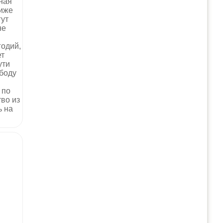
ная
ниже
гут
не
годий,
ет
ути
боду
 по
во из
ь на