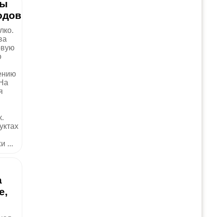
бы
одов
лко.
ва
овую
о
ению
 На
я
.
уктах
 ...
а
е,