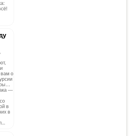
а:
всё!
ду
,
ют,
ми
 вам о
курсии
ары…
ака —
со
ой в
них в
...