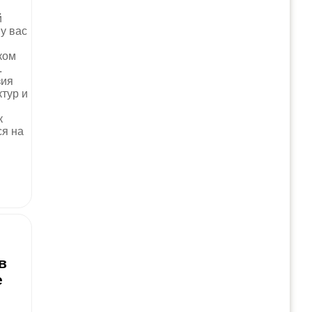
й
у вас
ком
.
зия
тур и
к
я на
в
е