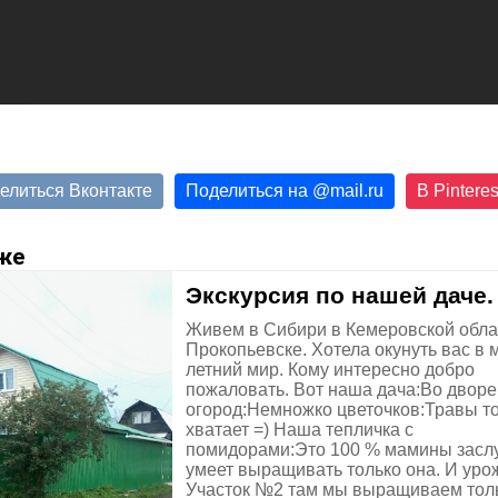
елиться Вконтакте
Поделиться на
@
mail.ru
В Pinteres
же
Экскурсия по нашей даче.
Живем в Сибири в Кемеровской обла
Прокопьевске. Хотела окунуть вас в 
летний мир. Кому интересно добро
пожаловать. Вот наша дача:Во двор
огород:Немножко цветочков:Травы т
хватает =) Наша тепличка с
помидорами:Это 100 % мамины заслу
умеет выращивать только она. И уро
Участок №2 там мы выращиваем тол