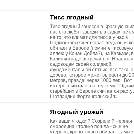
Тисс ягодный
Тисс ягодный занесён в Красную книг
нас его любят заводить в садах, не с
на то. что климат для тисс а у нас в
Подмосковье жестковат, ведь он иск
обитает в Европе (помните тиссовую
аллею у Конан Дойла?), на Кавказе, в
Калининграде встречается. Нравится
садоводам своей солидной,
фундаментальной статью, все таки, о
дерево, которое может вырасти до 2
метров, правда, через 1000 лет... Вот
интересный факт на эту тему: "Одним
старейших в Европе считается расту
Шотландии Фортингэльский т...
Ягодный урожай
Как ваши ягодки ? Созрели ? Черная
смородина - только пошла - сын не
утерпел, кропотливо собирал "самые