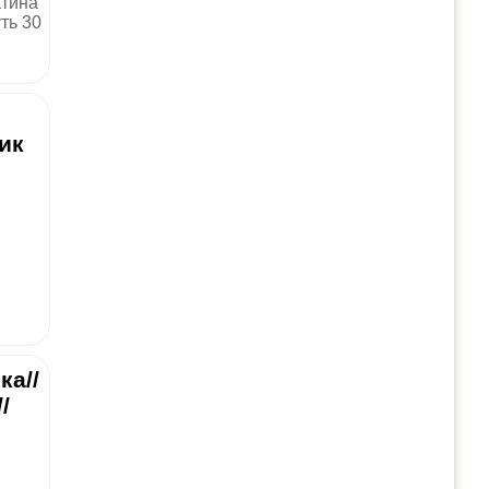
атина
ть 30
ик
ка//
/