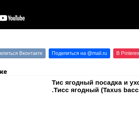
елиться Вконтакте
Поделиться на
@
mail.ru
В Pinteres
же
Тис ягодный посадка и ух
.Тисс ягодный (Taxus bacc