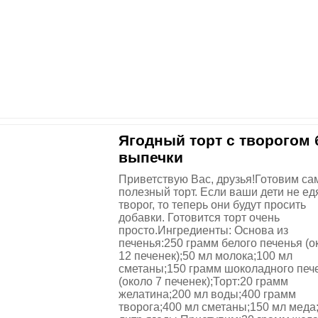
Ягодный торт с творогом 
выпечки
Приветствую Вас, друзья!Готовим с
полезный торт. Если ваши дети не ед
творог, то теперь они будут просить
добавки. Готовится торт очень
просто.Ингредиенты: Основа из
печенья:250 грамм белого печенья (о
12 печенек);50 мл молока;100 мл
сметаны;150 грамм шоколадного печ
(около 7 печенек);Торт:20 грамм
желатина;200 мл воды;400 грамм
творога;400 мл сметаны;150 мл меда