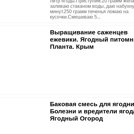
литр ягоды.Приступим:20 грамм жел
заливаю стаканом воды, даю набухну
минут.250 грамм печенья ломаю на
кусочки.Смешиваю 5...
Выращивание саженцев
ежевики. Ягодный питомн
Планта. Крым
Баковая смесь для ягодни
Болезни и вредители ягод/
Ягодный Огород