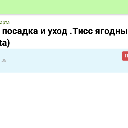
арта
 посадка и уход .Тисс ягодн
ta)
П
4:35