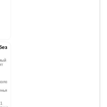
без
амый
ят
коло
енья
;1