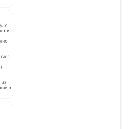
у. У
мотря
онно
 тисс
н
0
 из
щий в