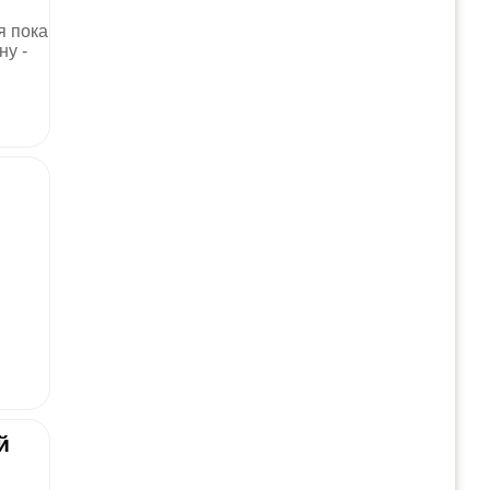
я пока
ну -
й