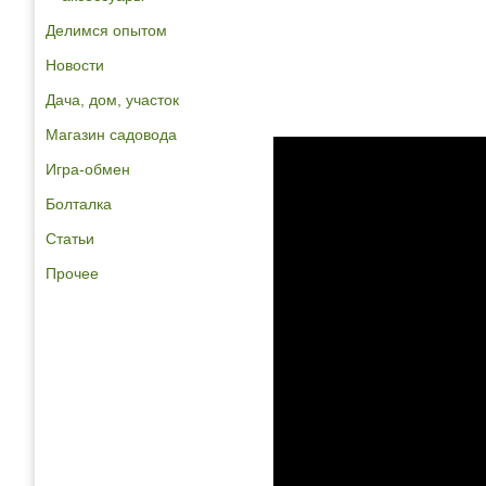
Делимся опытом
Новости
Дача, дом, участок
Магазин садовода
Игра-обмен
Болталка
Статьи
Прочее