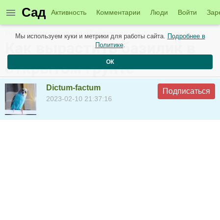
Сад
Активность
Комментарии
Люди
Войти
Зар
Новые материалы от 11 февраля
Мы используем куки и метрики для работы сайта.
Подробнее в
Как вырастить базилик в
Политике
.
ОК
открытом грунте
Dictum-factum
Подписаться
2023-02-10 21:37:16