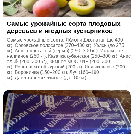
Самые урожайные сорта плодовых
деревьев и ягодных кустарников
Самые урожайные сорта: Яблони Джонатан (до 490
кг), Орловское полосатое (270–430 кг), Уэлси (до 275
кг), Анис полосатый (серый) (250–300 кг), Уральское
наливное (250 кг), Казачка кубанская (250–300 кг), Анис
алый (200–300 кг), Зимнее МОСВИР (200–300
кг), Ренет золотой курский (200 кг), Яндыковское (200
кг), Боровинка (150–200 кг), Луч (160–190
кг), Дагестанское зимнее (до 180 кг)...