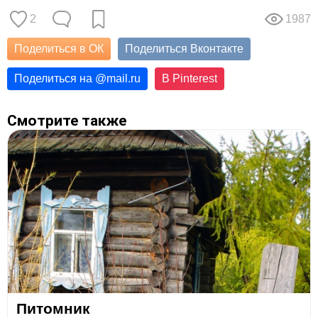
2
1987
Поделиться в ОК
Поделиться Вконтакте
Поделиться на
@
mail.ru
В Pinterest
Смотрите также
Питомник