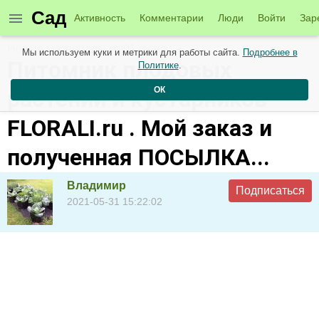
Сад
Активность
Комментарии
Люди
Войти
Зар
Новые материалы от 01 июня
Мы используем куки и метрики для работы сайта.
Подробнее в
Питомник плодовых
Политике
.
ОК
растений и кустарников
FLORALI.ru . Мой заказ и
полученная ПОСЫЛКА...
Владимир
Подписаться
2021-05-31 15:22:02