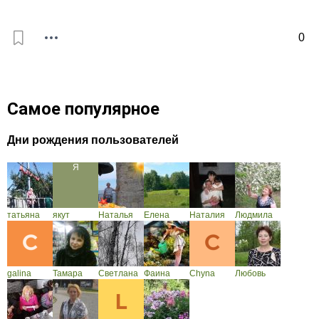
0
Самое популярное
Дни рождения пользователей
татьяна
якут
Наталья
Елена
Наталия
Людмила
galina
Тамара
Светлана
Фаина
Chyna
Любовь