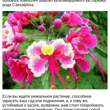
бобовых, наиболее широко культивируемого кустарника
рода Caesalpinia.
Если вы ищете уникальное растение, способное
украсить ваш сад или подоконник, и, к тому же,
устойчивое к засухе, возможно, вам стоит попробовать
цезальпинию красивейшую. Она представляет собой