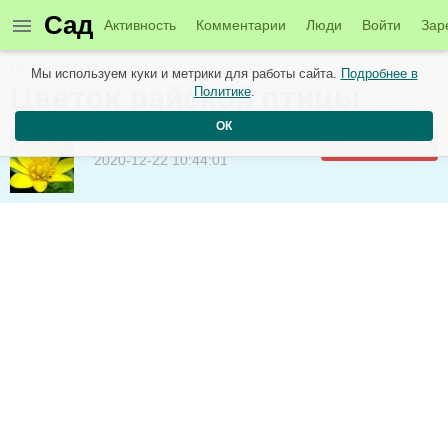
Сад
Активность
Комментарии
Люди
Войти
Зар
Новые материалы от 23 декабря
Мы используем куки и метрики для работы сайта.
Подробнее в
Цветок райской птицы
Политике
.
ОК
Оксана-ник
Подписаться
2020-12-22 10:44:01