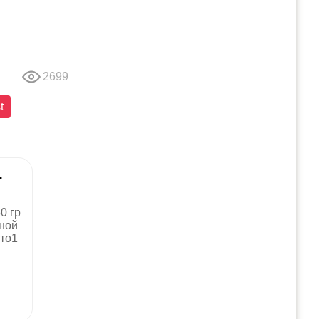
2699
t
.
0 гр
нной
ито1