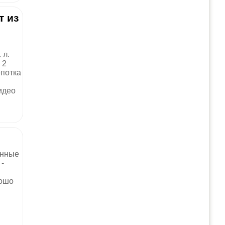
т из
 л.
 2
епотка
идео
анные
-
рошо