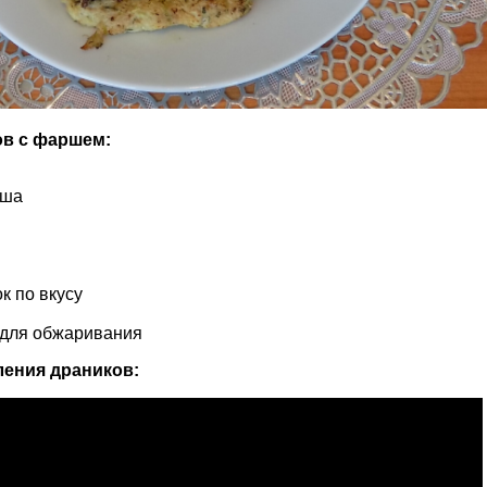
ов с фаршем:
арша
ы
к по вкусу
 для обжаривания
ления драников: