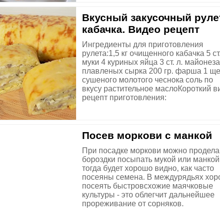
Вкусный закусочный руле
кабачка. Видео рецепт
Ингредиенты для приготовления
рулета:1,5 кг очищенного кабачка 5 ст.
муки 4 куриных яйца 3 ст. л. майонеза
плавленых сырка 200 гр. фарша 1 щ
сушеного молотого чеснока соль по
вкусу растительное маслоКороткий в
рецепт приготовления:
Посев моркови с манкой
При посадке моркови можно продел
бороздки посыпать мукой или манкой 
тогда будет хорошо видно, как часто
посеяны семена. В междурядьях хо
посеять быстровсхожие маячковые
культуры - это облегчит дальнейшее
прореживание от сорняков.