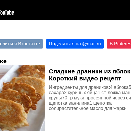
елиться Вконтакте
Поделиться на
@
mail.ru
В Pinteres
же
Сладкие драники из яблок
Короткий видео рецепт
Ингредиенты для драников:4 яблока5
сахара2 куриных яйца1 ст. ложка ма
крупы70 гр муки просеянной через с
щепотка ванилина1 щепотка
солирастительное масло для жарки