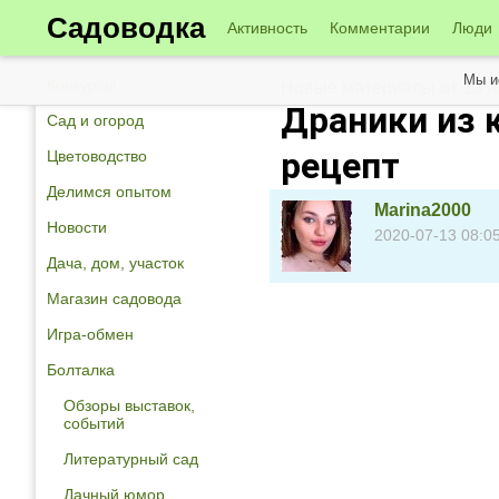
Садоводка
Активность
Комментарии
Люди
Мы и
Конкурсы
Новые материалы от 13 
Драники из 
Сад и огород
рецепт
Цветоводство
Делимся опытом
Marina2000
Новости
2020-07-13 08:0
Дача, дом, участок
Магазин садовода
Игра-обмен
Болталка
Обзоры выставок,
событий
Литературный сад
Дачный юмор