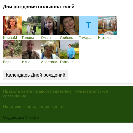
Дни рождения пользователей
ИринаМ
Галина
Ольга
Любовь
Тамара
Наталья
Вера
Илья
Алевтина
Галюша
Календарь Дней рождений
Правила сайта
Правообладателям
Пользовательское
соглашение
Политика конфиденциальности
Садоводка © 2026