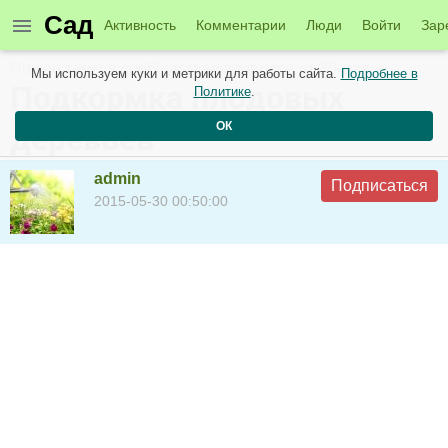
Сад
Активность
Комментарии
Люди
Войти
Зар
Новые темы в сообществе садоводов от 30 мая
Мы используем куки и метрики для работы сайта.
Подробнее в
Подкормка плодовых
Политике
.
ОК
деревьев
admin
Подписаться
2015-05-30 00:50:00