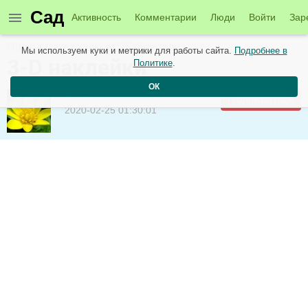
Сад
Активность
Комментарии
Люди
Войти
Зар
Новые материалы от 25 февраля
Мы используем куки и метрики для работы сайта.
Подробнее в
3-D наклейки
Политике
.
ОК
Оксана-ник
Подписаться
2020-02-25 01:30:01