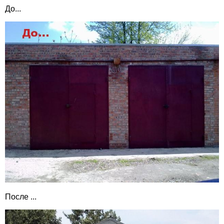
До...
После ...