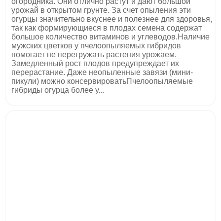
огородника. Они отлично растут и дают большой
урожай в открытом грунте. За счет опыления эти
огурцы значительно вкуснее и полезнее для здоровья,
так как формирующиеся в плодах семена содержат
большое количество витаминов и углеводов.Наличие
мужских цветков у пчелоопыляемых гибридов
помогает не перегружать растения урожаем.
Замедленный рост плодов предупреждает их
перерастание. Даже неопыленные завязи (мини-
пикули) можно консервироватьПчелоопыляемые
гибриды огурца более у...