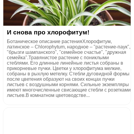
И снова про хлорофитум!
Ботаническое описание растенияХлорофитум,
латинское – Chlorophytum, народное – "растение-паук",
"брызги шампанского", "семейное счастье", "дружная
семейка".Травянистое растение с пониклыми
стеблями. Его длинные линейные листья собраны в
прикорневые пучки. Цветки у хлорофитума мелкие,
собраны в рыхлую метелку. Стебли дуговидной формы
после цветения образуют на своих концах пучки
листьев с воздушными корнями. Сильные экземпляры
имеют многочисленные свисающие стебли с розетками
листьев.В комнатном цветоводстве...