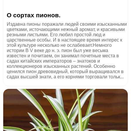
О сортах пионов.
Издавна пионы поражали людей своими изысканными
цветками, источающими нежный аромат, и красивыми
резными листьями. Его любил простой люд и
царственные особы. И в настоящее время интерес к
этой культуре несколько не ослабевает.Немного
истории В V веке до н. э. пион был уже весьма
известен и почитаем, он занимал почетные места в
садах китайских императоров – знатоков и
коллекционеров изысканных растений. Особенно
ценился пион древовидный, который выращивался в
садах высшей знати, а его корнями торговали тольк...