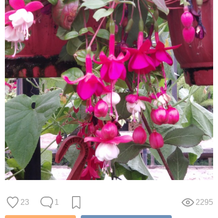
23
1
2295