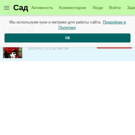
Сад
Активность
Комментарии
Люди
Войти
Зар
Новые материалы от 14 июля
Мы используем куки и метрики для работы сайта.
Подробнее в
Цветы
Политике
.
ОК
donna rose
Подписаться
2019-07-13 20:48:34