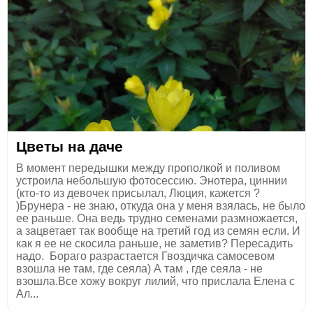
Цветы на даче
В момент передышки между прополкой и поливом
устроила небольшую фотосессию. Энотера, циннии
(кто-то из девочек присылал, Люция, кажется ?
)Брунера - не знаю, откуда она у меня взялась, не было
ее раньше. Она ведь трудно семенами размножается,
а зацветает так вообще на третий год из семян если. И
как я ее не скосила раньше, не заметив? Пересадить
надо. Бораго разрастается Гвоздичка самосевом
взошла не там, где сеяла) А там , где сеяла - не
взошла.Все хожу вокруг лилий, что прислала Елена с
Ал...