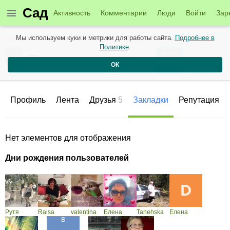
Сад
Активность
Комментарии
Люди
Войти
Зар
Мы используем куки и метрики для работы сайта.
Подробнее в
Пользователи
Татьяна
Закладки
Политике
.
322
Татьяна
+1
4 года назад
ОК
Рейтинг
Репутация
Профиль
Лента
Друзья
5
Закладки
Репутация
Нет элементов для отображения
Дни рождения пользователей
Рутя
Raisa
valentina
Елена
Tanehska
Елена