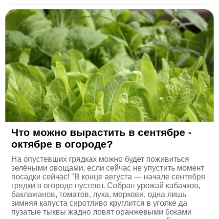
Что можно вырастить в сентябре -
октябре в огороде?
На опустевших грядках можно будет поживиться
зелёными овощами, если сейчас не упустить момент
посадки сейчас! "В конце августа — начале сентября
грядки в огороде пустеют. Собран урожай кабачков,
баклажанов, томатов, лука, моркови, одна лишь
зимняя капуста сиротливо круглится в уголке да
пузатые тыквы жадно ловят оранжевыми боками