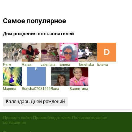
Самое популярное
Дни рождения пользователей
Рутя
Raisa
valentina
Елена
Tanehska
Елена
Марина
Boncha07081969
Лана
Валентина
Календарь Дней рождений
Правила сайта
Правообладателям
Пользовательское
соглашение