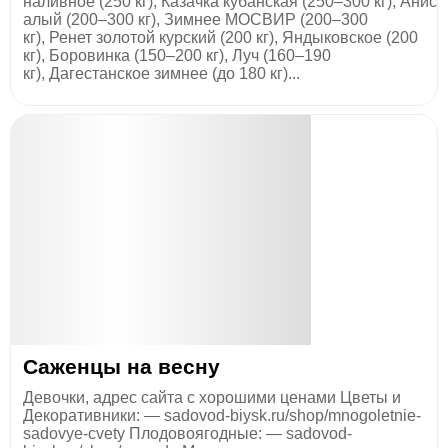
наливное (250 кг), Казачка кубанская (250–300 кг), Анис
алый (200–300 кг), Зимнее МОСВИР (200–300
кг), Ренет золотой курский (200 кг), Яндыковское (200
кг), Боровинка (150–200 кг), Луч (160–190
кг), Дагестанское зимнее (до 180 кг)...
Саженцы на весну
Девочки, адрес сайта с хорошими ценами Цветы и
Декоративники: — sadovod-biysk.ru/shop/mnogoletnie-
sadovye-cvety Плодовоягодные: — sadovod-