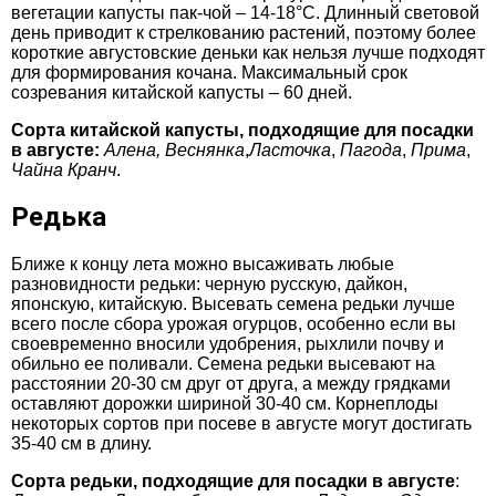
вегетации капусты пак-чой – 14-18°C. Длинный световой
день приводит к стрелкованию растений, поэтому более
короткие августовские деньки как нельзя лучше подходят
для формирования кочана. Максимальный срок
созревания китайской капусты – 60 дней.
Сорта китайской капусты, подходящие для посадки
в августе:
Алена,
Веснянка
,
Ласточка
,
Пагода
,
Прима
,
Чайна Кранч
.
Редька
Ближе к концу лета можно высаживать любые
разновидности редьки: черную русскую, дайкон,
японскую, китайскую. Высевать семена редьки лучше
всего после сбора урожая огурцов, особенно если вы
своевременно вносили удобрения, рыхлили почву и
обильно ее поливали. Семена редьки высевают на
расстоянии 20-30 см друг от друга, а между грядками
оставляют дорожки шириной 30-40 см. Корнеплоды
некоторых сортов при посеве в августе могут достигать
35-40 см в длину.
Сорта редьки, подходящие для посадки в августе
: