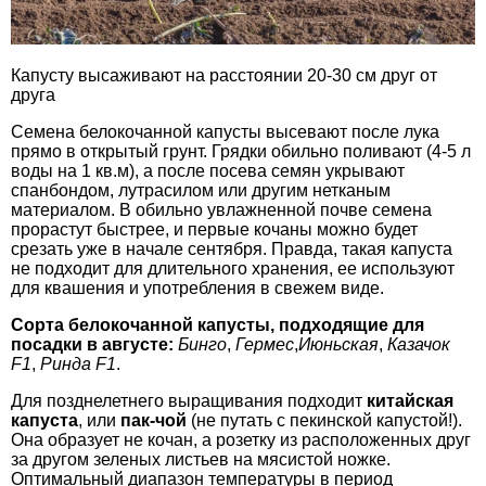
Капусту высаживают на расстоянии 20-30 см друг от
друга
Семена белокочанной капусты высевают после лука
прямо в открытый грунт. Грядки обильно поливают (4-5 л
воды на 1 кв.м), а после посева семян укрывают
спанбондом, лутрасилом или другим нетканым
материалом. В обильно увлажненной почве семена
прорастут быстрее, и первые кочаны можно будет
срезать уже в начале сентября. Правда, такая капуста
не подходит для длительного хранения, ее используют
для квашения и употребления в свежем виде.
Сорта белокочанной капусты, подходящие для
посадки в августе:
Бинго
,
Гермес
,
Июньская
,
Казачок
F
1
,
Ринда
F
1
.
Для позднелетнего выращивания подходит
китайская
капуста
, или
пак-чой
(не путать с пекинской капустой!).
Она образует не кочан, а розетку из расположенных друг
за другом зеленых листьев на мясистой ножке.
Оптимальный диапазон температуры в период