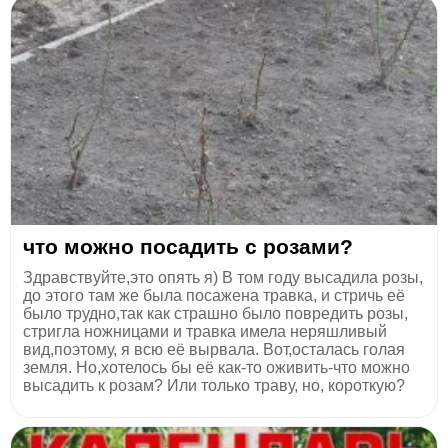
что можно посадить с розами?
Здравствуйте,это опять я) В том году высадила розы,
до этого там же была посажена травка, и стричь её
было трудно,так как страшно было повредить розы,
стригла ножницами и травка имела неряшливый
вид,поэтому, я всю её вырвала. Вот,осталась голая
земля. Но,хотелось бы её как-то оживить-что можно
высадить к розам? Или только траву, но, короткую?