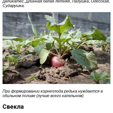
Деликатес
,
Длинная белая летняя
,
Ладушка
,
Одесская
,
Сударушка.
При формировании корнеплода редька нуждается в
обильном поливе (лучше всего капельном)
Свекла