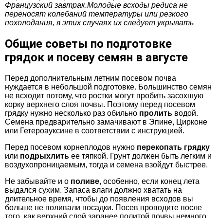
Французский завтрак.
Молодые всходы редиса не
переносят колебаний температуры или резкого
похолодания, в этих случаях их следует укрывать
Общие советы по подготовке
грядок и посеву семян в августе
Перед дополнительным летним посевом почва
нуждается в небольшой подготовке. Большинство семян
не всходит потому, что ростки могут пробить засохшую
корку верхнего слоя почвы. Поэтому перед посевом
грядку нужно несколько раз обильно
пролить
водой.
Семена предварительно замачивают в Эпине, Цирконе
или Гетероауксине в соответствии с инструкцией.
Перед посевом корнеплодов нужно
перекопать грядку
или
подрыхлить
ее тяпкой. Грунт должен быть легким и
воздухопроницаемым, тогда и семена взойдут быстрее.
Не забывайте и о
поливе
, особенно, если конец лета
выдался сухим. Запаса влаги должно хватать на
длительное время, чтобы до появления всходов вы
больше не поливали посадки. Посев проводите после
того, как верхний слой заранее политой почвы немного