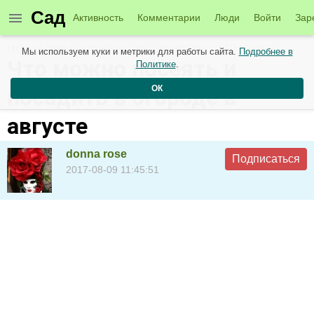
Сад
Активность
Комментарии
Люди
Войти
Зар
Новые темы в сообществе садоводов от 10 августа
Мы используем куки и метрики для работы сайта.
Подробнее в
Что можно посеять и
Политике
.
ОК
посадить в огороде в
августе
donna rose
Подписаться
2017-08-09 11:45:51