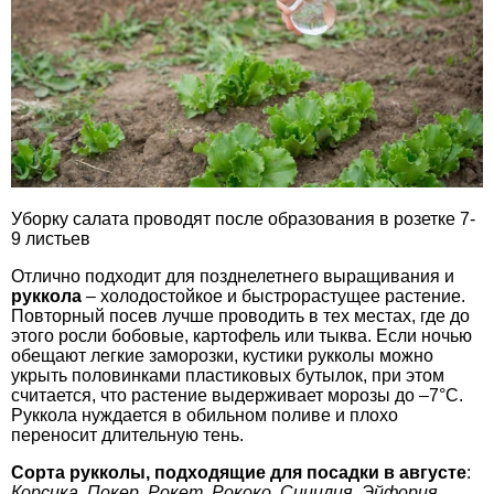
Уборку салата проводят после образования в розетке 7-
9 листьев
Отлично подходит для позднелетнего выращивания и
руккола
– холодостойкое и быстрорастущее растение.
Повторный посев лучше проводить в тех местах, где до
этого росли бобовые, картофель или тыква. Если ночью
обещают легкие заморозки, кустики рукколы можно
укрыть половинками пластиковых бутылок, при этом
считается, что растение выдерживает морозы до –7°C.
Руккола нуждается в обильном поливе и плохо
переносит длительную тень.
Сорта рукколы, подходящие для посадки в августе
:
Корсика
,
Покер
,
Рокет
,
Рококо
,
Сицилия
,
Эйфория
.