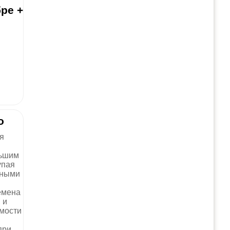
ре +
о
я
льшим
упая
йными
емена
 и
имости
при