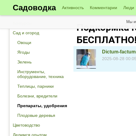
Садоводка
Активность
Комментарии
Люди
Мы и
Конкурсы
Подкормка 
Сад и огород
БЕСПЛАТНО
Овощи
Dictum-factum
Ягоды
2025-08-28 00:0
Зелень
Инструменты,
оборудование, техника
Теплицы, парники
Болезни, вредители
Препараты, удобрения
Плодовые деревья
Цветоводство
Делимся опытом