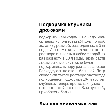
Подкормка клубники
дрожжами
подкормки необходимы, но надо бол
органику использовать.Я хочу попро
:пакетик дрожжей, разведенных в 5 л
воды. А потом взять пол литра этого
раствора и вылить в лейку с водой, т.
раз развести в 10 л воды.Таким раст
дрожжей клубнику нужно будет
подкармливать пару раз за весь сезо
Расход здесь не очень большой. Лит
около 5-ти такого раствора хватает д
полноценной подкормки 10-ти кустов
клубники. Теперь про то, как нужно
готовить такой раствор. Вам нужно б
приобрести больш...
Лучшая подкормка для