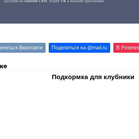
елиться Вконтакте
Поделиться на
@
mail.ru
В Pinteres
же
Подкормка для клубники