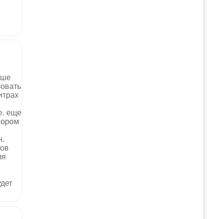
ьше
бовать
итрах
е. еще
вором
н.
ров
ля
удет