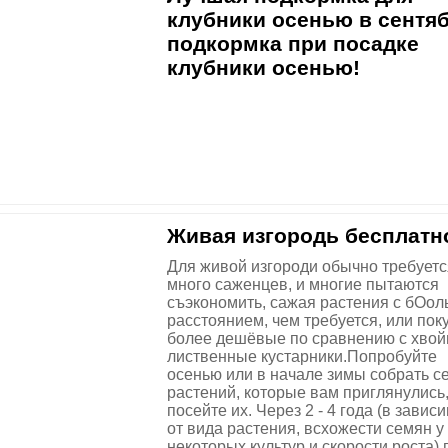
клубники осенью в сентяб
подкормка при посадке
клубники осенью!
Живая изгородь бесплатн
Для живой изгороди обычно требуетс
много саженцев, и многие пытаются
съэкономить, сажая растения с бОо
расстоянием, чем требуется, или пок
более дешёвые по сравнению с хво
лиственные кустарники.Попробуйте
осенью или в начале зимы собрать с
растений, которые вам приглянулись,
посейте их. Через 2 - 4 года (в завис
от вида растения, всхожести семян у
некоторых культур и скорости роста) 