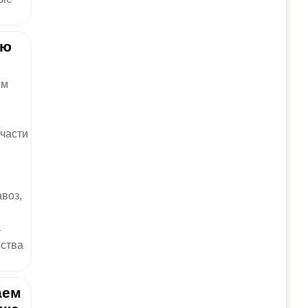
ию
ем
 части
воз,
т
ества
аем