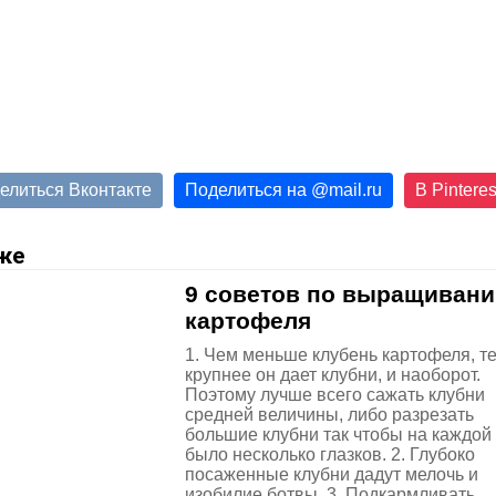
елиться Вконтакте
Поделиться на
@
mail.ru
В Pinteres
же
9 советов по выращиван
картофеля
1. Чем меньше клубень картофеля, т
крупнее он дает клубни, и наоборот.
Поэтому лучше всего сажать клубни
средней величины, либо разрезать
большие клубни так чтобы на каждой
было несколько глазков. 2. Глубоко
посаженные клубни дадут мелочь и
изобилие ботвы. 3. Подкармливать