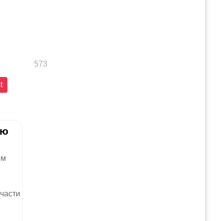
573
t
ию
ем
 части