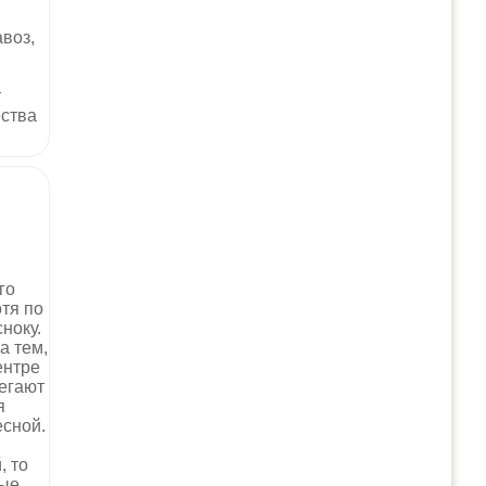
воз,
т
ества
го
тя по
ноку.
а тем,
ентре
легают
я
есной.
, то
рые