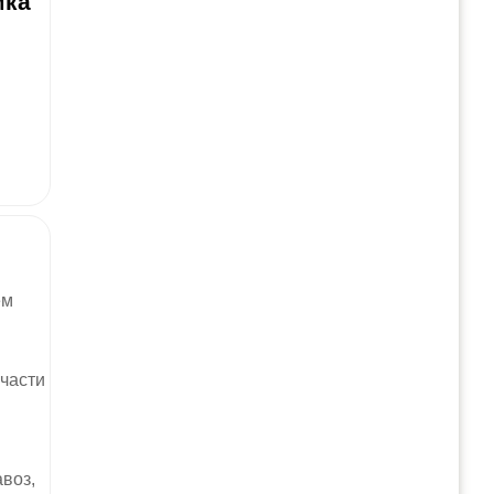
мка
ем
 части
воз,