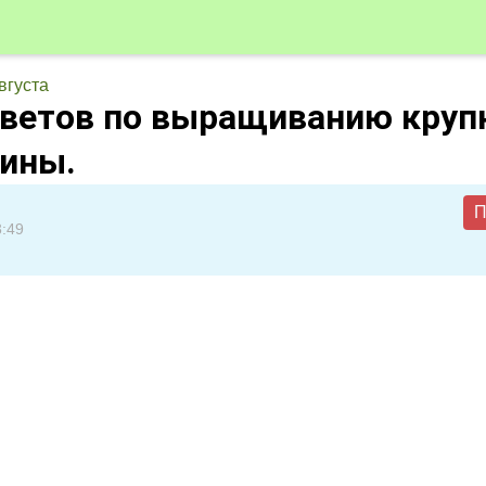
вгуста
оветов по выращиванию круп
ины.
П
3:49