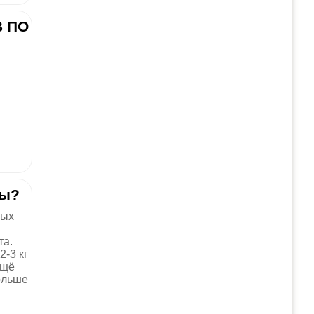
В ПО
ны?
ных
та.
2-3 кг
ещё
ольше