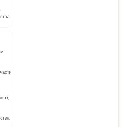
т
ества
.
ем
 части
воз,
т
ества