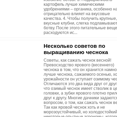
картофель лучше химическими
удобрениями – органика, особенно на
отрицательно влияет на вкусовые
качества. 4. Чтобы получить крупные,
вкусные клубни, слегка подламываю
ботву. После этого питательные вещ
расходуются ис...
Несколько советов по
выращиванию чеснока
Советы, как сажать чеснок весной!
Превосходство ярового (весеннего)
чеснока в том, что он хранится намно
лучше чеснока, сажаемого осенью, хо
урожайности он уступает озимому чес
Отличаются это два вида друг от друг
что озимый чеснок имеет стволик в ц
головки, а зубки ярового плотно при
друг к другу. Многие дачники задаютс
вопросом, о том, как сажать чеснок в
Так как яровой чеснок хоть и не
морозоустойчивый, но холодостойкий
некоторые опытные агрономы, кото