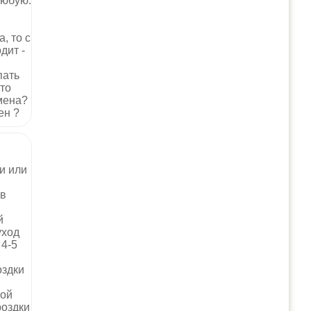
любую.
и
, то с
дит -
пать
то
емена?
жен ?
и или
 в
й
уход
 4-5
оздки
кой
роздки