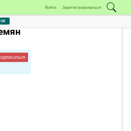
Войти
Зарегистрироваться
ОК
емян
одписаться