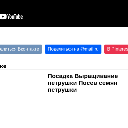
елиться Вконтакте
Поделиться на
@
mail.ru
В Pinteres
же
Посадка Выращивание
петрушки Посев семян
петрушки