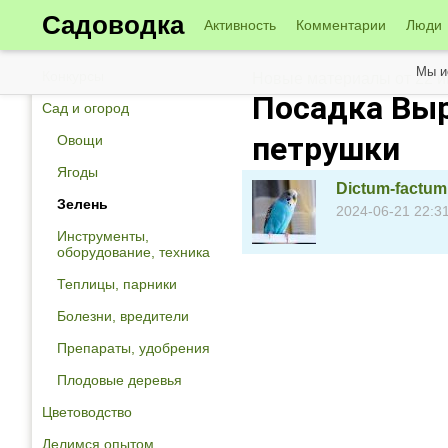
Садоводка
Активность
Комментарии
Люди
Мы и
Конкурсы
Новые материалы от 22 
Посадка Вы
Сад и огород
петрушки
Овощи
Ягоды
Dictum-factum
Зелень
2024-06-21 22:3
Инструменты,
оборудование, техника
Теплицы, парники
Болезни, вредители
Препараты, удобрения
Плодовые деревья
Цветоводство
Делимся опытом