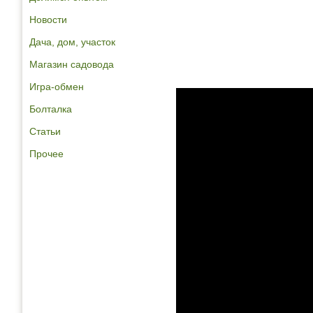
Новости
Дача, дом, участок
Магазин садовода
Игра-обмен
Болталка
Статьи
Прочее