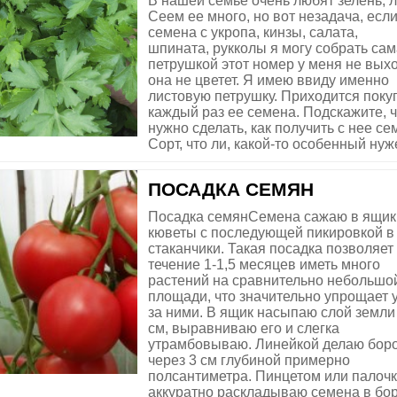
В нашей семье очень любят зелень, 
Сеем ее много, но вот незадача, есл
семена с укропа, кинзы, салата,
шпината, рукколы я могу собрать сама
петрушкой этот номер у меня не выхо
она не цветет. Я имею ввиду именно
листовую петрушку. Приходится поку
каждый раз ее семена. Подскажите, ч
нужно сделать, как получить с нее с
Сорт, что ли, какой-то особенный ну
ПОСАДКА СЕМЯН
Посадка семянСемена сажаю в ящик
кюветы с последующей пикировкой в
стаканчики. Такая посадка позволяет
течение 1-1,5 месяцев иметь много
растений на сравнительно небольшо
площади, что значительно упрощает 
за ними. В ящик насыпаю слой земли
см, выравниваю его и слегка
утрамбовываю. Линейкой делаю бор
через 3 см глубиной примерно
полсантиметра. Пинцетом или палоч
аккуратно раскладываю семена в бо