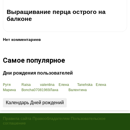
Выращивание перца острого на
балконе
Нет комментариев
Самое популярное
Дни рождения пользователей
Рутя
Raisa
valentina
Елена
Tanehska
Елена
Марина
Boncha07081969
Лана
Валентина
Календарь Дней рождений
Правила сайта
Правообладателям
Пользовательское
соглашение