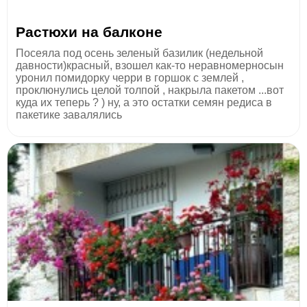
Растюхи на балконе
Посеяла под осень зеленый базилик (недельной
давности)красный, взошел как-то неравномерносын
уронил помидорку черри в горшок с землей ,
проклюнулись целой толпой , накрыла пакетом ...вот
куда их теперь ? ) ну, а это остатки семян редиса в
пакетике завалялись