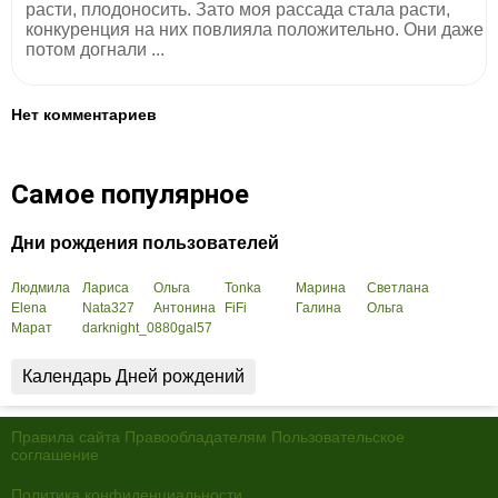
расти, плодоносить. Зато моя рассада стала расти,
конкуренция на них повлияла положительно. Они даже
потом догнали ...
Нет комментариев
Самое популярное
Дни рождения пользователей
Людмила
Лариса
Ольга
Tonka
Марина
Светлана
Elena
Nata327
Антонина
FiFi
Галина
Ольга
Марат
darknight_0880
gal57
Календарь Дней рождений
Правила сайта
Правообладателям
Пользовательское
соглашение
Политика конфиденциальности