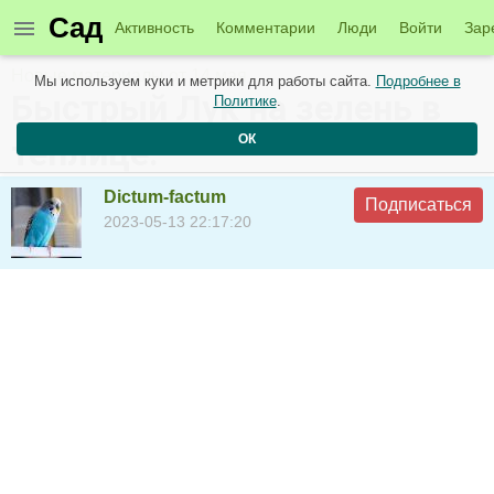
Сад
Активность
Комментарии
Люди
Войти
Зар
Новые материалы от 14 мая
Мы используем куки и метрики для работы сайта.
Подробнее в
Быстрый Лук на зелень в
Политике
.
ОК
теплице.
Dictum-factum
Подписаться
2023-05-13 22:17:20