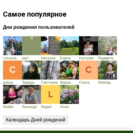
Самое популярное
Дни рождения пользователей
татьяна
якут
Наталья
Елена
Наталия
Людмила
galina
Тамара
Светлана
Фаина
Chyna
Любовь
Nedka
Леонида
Лидия
Алла
Календарь Дней рождений