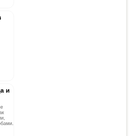
в
а и
ые
ак
и,
обами.