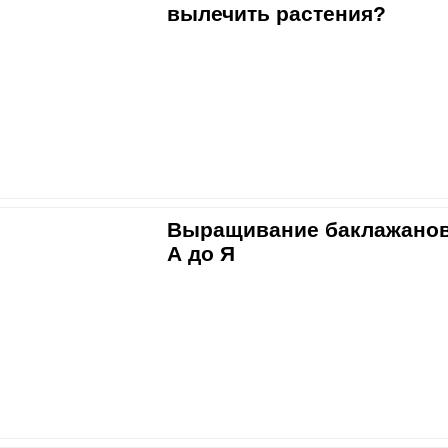
вылечить растения?
Выращивание баклажанов
А до Я