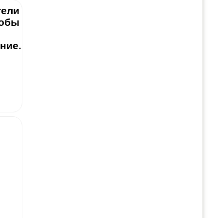
тели
собы
ние.