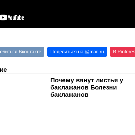
елиться Вконтакте
Поделиться на
@
mail.ru
В Pinteres
же
Почему вянут листья у
баклажанов Болезни
баклажанов