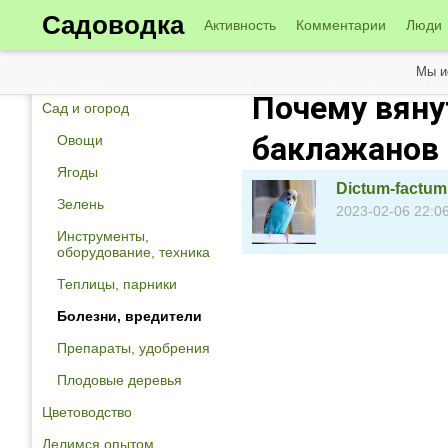
Садоводка
Активность
Комментарии
Люди
Мы и
Конкурсы
Новые материалы от 07 
Почему вяну
Сад и огород
баклажанов
Овощи
Ягоды
Dictum-factum
Зелень
2023-02-06 22:0
Инструменты,
оборудование, техника
Теплицы, парники
Болезни, вредители
Препараты, удобрения
Плодовые деревья
Цветоводство
Делимся опытом