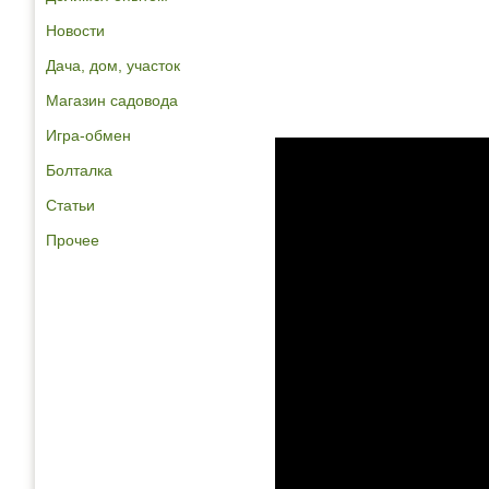
Новости
Дача, дом, участок
Магазин садовода
Игра-обмен
Болталка
Статьи
Прочее