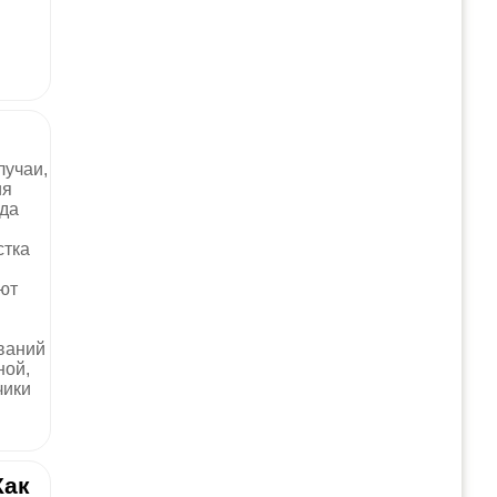
лучаи,
ия
гда
стка
ют
ваний
ной,
чики
Как