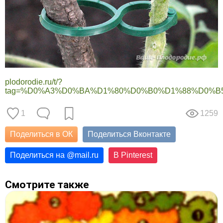
plodorodie.ru/t/?
tag=%D0%A3%D0%BA%D1%80%D0%B0%D1%88%D0%
1
1259
Поделиться в ОК
Поделиться Вконтакте
Поделиться на
@
mail.ru
В Pinterest
Смотрите также