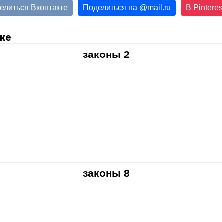
елиться Вконтакте
Поделиться на
@
mail.ru
В Pinteres
же
законы 2
законы 8