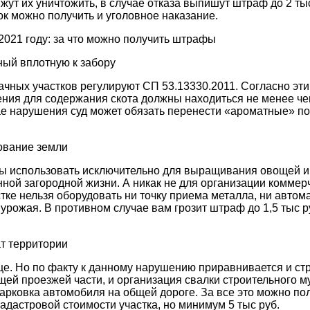
жут их уничтожить, в случае отказа выпишут штраф до 2 ты
к можно получить и уголовное наказание.
нный вплотную к забору
ачных участков регулируют СП 53.13330.2011. Согласно эт
ния для содержания скота должны находиться не менее чем
ае нарушения суд может обязать перенести «ароматные» п
зование земли
ы использовать исключительно для выращивания овощей и
ной загородной жизни. А никак не для организации коммер
стке нельзя оборудовать ни точку приема металла, ни автом
 урожая. В противном случае вам грозит штраф до 1,5 тыс р
ат территории
е. Но по факту к данному нарушению приравнивается и ст
ей проезжей части, и организация свалки строительного м
арковка автомобиля на общей дороге. За все это можно по
адастровой стоимости участка, но минимум 5 тыс руб.