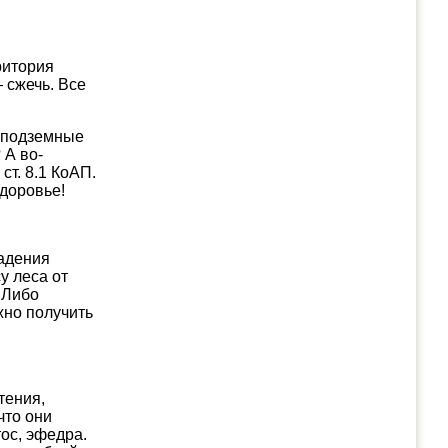
ритория
 сжечь. Все
и подземные
 А во-
ст. 8.1 КоАП.
здоровье!
падения
у леса от
 Либо
жно получить
тения,
что они
ос, эфедра.