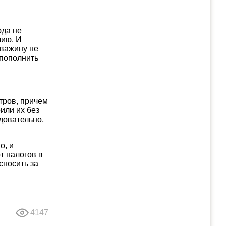
юда не
зию. И
кважину не
 пополнить
тров, причем
или их без
довательно,
о, и
т налогов в
сносить за
4147