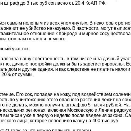
и штраф до 3 тыс руб согласно ст. 20.4 КоАП РФ.
ься самым нелепым из всех упомянутых. В некоторых регио
 а значит ее убийство наказуемо. В частности, могут выпис
 уважительное отношение к природе и мирное сосуществова
риантов нам остается немного.
ачный участок
алоги за нашу собственность, в том числе и за дачный учас
ктно, дачные постройки должны быть зарегистрированы. Ес
ать дом и другие здания, и как следствие не платить налоги 
 20% от суммы.
ение. Его сок, попадая на кожу, под воздействием солнеч
сть по уничтожению этого опасного растения лежит на соб
ого не делать, можно получить штраф до 5 тысяч рублей. Н
 нескольких регионах, включая Московскую и Ленинградскую
л выписан уже в первую неделю после введения закона. С
ского лица, которое пополнило казну на 400 тыс руб.