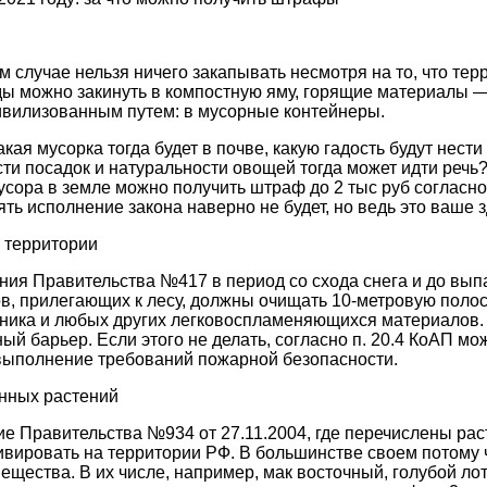
ем случае нельзя ничего закапывать несмотря на то, что тер
ды можно закинуть в компостную яму, горящие материалы —
ивилизованным путем: в мусорные контейнеры.
кая мусорка тогда будет в почве, какую гадость будут нест
сти посадок и натуральности овощей тогда может идти речь?
усора в земле можно получить штраф до 2 тыс руб согласно 
ять исполнение закона наверно не будет, но ведь это ваше 
й территории
ния Правительства №417 в период со схода снега и до вы
в, прилегающих к лесу, должны очищать 10-метровую полос
ежника и любых других легковоспламеняющихся материалов.
й барьер. Если этого не делать, согласно п. 20.4 КоАП мо
евыполнение требований пожарной безопасности.
нных растений
е Правительства №934 от 27.11.2004, где перечислены рас
ивировать на территории РФ. В большинстве своем потому 
ещества. В их числе, например, мак восточный, голубой лот