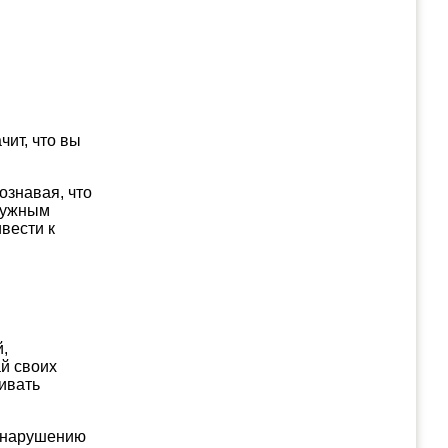
чит, что вы
ознавая, что
 нужным
ивести к
,
ай своих
ивать
к нарушению