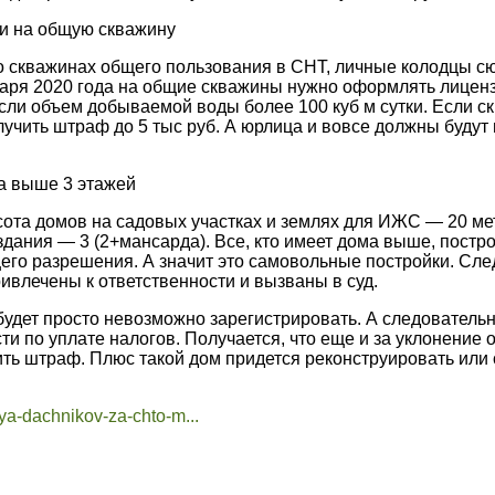
ии на общую скважину
 о скважинах общего пользования в СНТ, личные колодцы с
января 2020 года на общие скважины нужно оформлять лицен
 если объем добываемой воды более 100 куб м сутки. Если с
учить штраф до 5 тыс руб. А юрлица и вовсе должны будут
ма выше 3 этажей
сота домов на садовых участках и землях для ИЖС — 20 ме
дания — 3 (2+мансарда). Все, кто имеет дома выше, постро
его разрешения. А значит это самовольные постройки. Сле
ивлечены к ответственности и вызваны в суд.
 будет просто невозможно зарегистрировать. А следовательн
и по уплате налогов. Получается, что еще и за уклонение о
ть штраф. Плюс такой дом придется реконструировать или 
lya-dachnikov-za-chto-m...