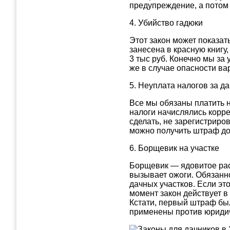
предупреждение, а потом 
4. Убийство гадюки
Этот закон может показат
занесена в красную книгу,
3 тыс руб. Конечно мы за
же в случае опасности ва
5. Неуплата налогов за д
Все мы обязаны платить н
налоги начислялись корре
сделать, не зарегистриров
можно получить штраф до
6. Борщевик на участке
Борщевик — ядовитое раст
вызывает ожоги. Обязанно
дачных участков. Если эт
момент закон действует в
Кстати, первый штраф бы
применены против юридиче