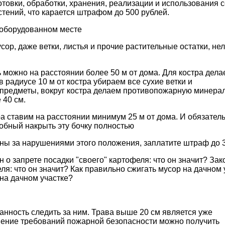
отовки, обработки, хранения, реализации и использования 
тений, что карается штрафом до 500 рублей.
необорудованном месте
сор, даже ветки, листья и прочие растительные остатки, нел
.
 можно на расстоянии более 50 м от дома. Для костра дела
в радиусе 10 м от костра убираем все сухие ветки и
предметы, вокруг костра делаем противопожарную минера
 40 см.
а ставим на расстоянии минимум 25 м от дома. И обязатель
обный накрыть эту бочку полностью
ны за нарушениями этого положения, заплатите штраф до 3
 о запрете посадки "своего" картофеля: что он значит? Зак
ля: что он значит? Как правильно сжигать мусор на дачном 
 на дачном участке?
нность следить за ним. Трава выше 20 см является уже
ение требований пожарной безопасности можно получить