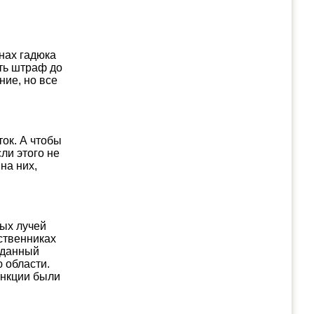
нах гадюка
ать штраф до
ние, но все
ток. А чтобы
ли этого не
на них,
ных лучей
ственниках
а данный
 области.
анкции были