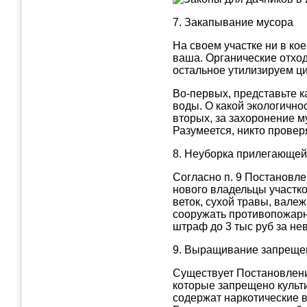
7. Закапывание мусора
На своем участке ни в ко
ваша. Органические отхо
остальное утилизируем ц
Во-первых, представьте ка
воды. О какой экологично
вторых, за захоронение м
Разумеется, никто провер
8. Неуборка прилегающе
Согласно п. 9 Постановле
нового владельцы участко
веток, сухой травы, вал
сооружать противопожарны
штраф до 3 тыс руб за н
9. Выращивание запреще
Существует Постановлени
которые запрещено культ
содержат наркотические в