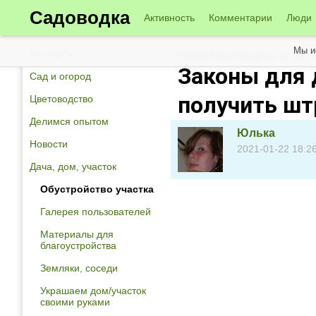
Садоводка
Активность
Комментарии
Люди
Мы и
Конкурсы
Новые материалы от 23 
Законы для 
Сад и огород
получить ш
Цветоводство
Делимся опытом
Юлька
Новости
2021-01-22 18:2
Дача, дом, участок
Обустройство участка
Галерея пользователей
Материалы для
благоустройства
Земляки, соседи
Украшаем дом/участок
своими руками