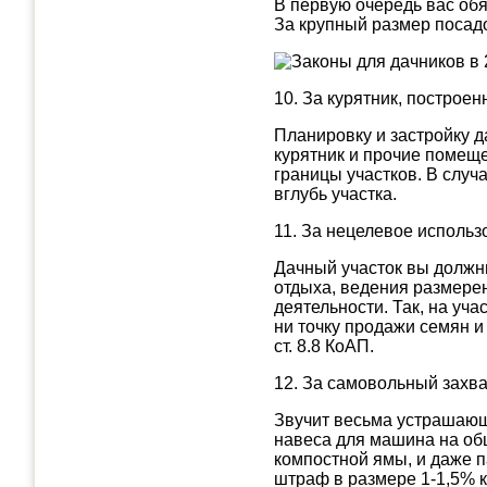
В первую очередь вас обя
За крупный размер посадо
10. За курятник, построе
Планировку и застройку д
курятник и прочие помеще
границы участков. В случ
вглубь участка.
11. За нецелевое исполь
Дачный участок вы должн
отдыха, ведения размерен
деятельности. Так, на уча
ни точку продажи семян и
ст. 8.8 КоАП.
12. За самовольный захв
Звучит весьма устрашающ
навеса для машина на общ
компостной ямы, и даже п
штраф в размере 1-1,5% к