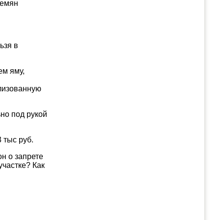
семян
ьзя в
ем яму,
лизованную
но под рукой
 тыс руб.
он о запрете
участке? Как