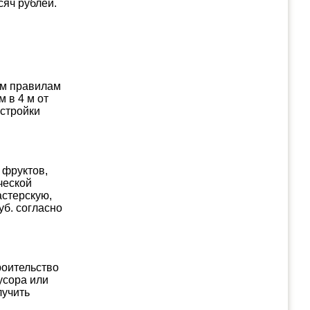
сяч рублей.
им правилам
 в 4 м от
остройки
 фруктов,
ческой
астерскую,
уб. согласно
роительство
усора или
лучить