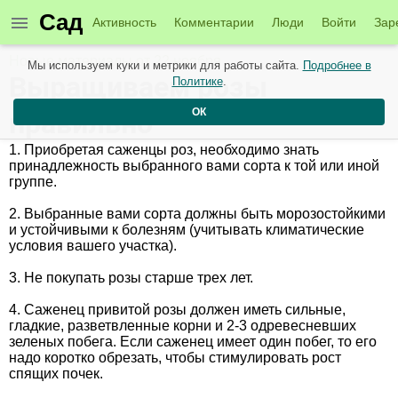
Сад
Активность
Комментарии
Люди
Войти
Зар
Новые материалы от 22 ноября
Мы используем куки и метрики для работы сайта.
Подробнее в
Выращиваем розы
Политике
.
ОК
правильно
1. Приобретая саженцы роз, необходимо знать
принадлежность выбранного вами сорта к той или иной
группе.
2. Выбранные вами сорта должны быть морозостойкими
и устойчивыми к болезням (учитывать климатические
условия вашего участка).
3. Не покупать розы старше трех лет.
4. Саженец привитой розы должен иметь сильные,
гладкие, разветвленные корни и 2-3 одревесневших
зеленых побега. Если саженец имеет один побег, то его
надо коротко обрезать, чтобы стимулировать рост
спящих почек.