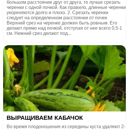
большом расстоянии друг от друга, то лучше срезать
черенки с одной почкой. Как правило, длинные черенки
укореняются долго и плохо. 2. Срезать черенки
следует на определенном расстоянии от почек
Верхний срез на черенке должен быть ровным. Его
делают прямо над почкой, отступая от нее всего 0,5-1
см. Нижний срез делают под...
ВЫРАЩИВАЕМ КАБАЧОК
Во время плодоношения из середины куста удаляют 2-