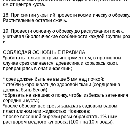
см от центра куста.
18. При снятии укрытий провести косметическую обрезку.
Растительные остатки сжечь.
19. Провести основную обрезку до распускания почек,
учитывая биологические особенности каждой группы роз
и
СОБЛЮДАЯ ОСНОВНЫЕ ПРАВИЛА
*работать только острым инструментом, в противном
случае срез сминается, древесина и кора засыхают,
превращаясь в очаг инфекции;
* срез должен быть не выше 5 мм над почкой;
* стебли укорачивать до здоровой ткани (сердцевина
должна быть белой);
*обрезать на внешнюю почку, чтобы избежать затенения
середины куста;
*после обрезки все срезы замазать садовым варом,
пластилином или жидкостью Новикова;
* после весенней обрезки розы обработать 1%-ным
раствором медного купороса (100 г на 10 л воды).