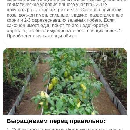
климатические условия вашего участка). 3. Не
покупать розы старше трех лет. 4. Саженец привитой
розы должен иметь сильные, гладкие, разветвленные
корни и 2-3 одревесневших зеленых побега. Если
саженец имеет один побег, то его надо коротко
обрезать, чтобы стимулировать рост спящих почек. 5.
Приобретенные саженцы обяз...
Выращиваем перец правильно:
1. Соблюдаем сроки посева Нередко в литературе на