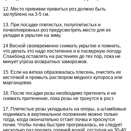
12. Место прививки привитых роз должно быть
заглублено на 3-5 см.
13. При посадке плетистых, полуплетистых и
почвопокровных роз предусмотреть место для их
укладки в укрытия на зиму.
14 Весной своевременно снимать укрытие и помнить,
что делать это надо постепенно и в пасмурную погоду.
Спанбонд оставлять на растениях до тех пор, пока не
минует угроза возвратных заморозков.
15. Если на ветках образовалась плесень, очистить их
кисточкой и промыть раствором медного купороса или
марганцовки.
16. После посадки розы необходимо притенить и не
снимать притенение, пока розы не тронутся в рост.
17. Плетистые розы укладывать на опоры, а штамбовые
поднимать в вертикальное положение можно только
тогда, когда окончательно оттает почва и проснутся
почки. Чтобы почва быстрее прогревалась, ее следует
несколько раз пролить горячей водой, отступая на 30-40